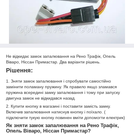
Не відкидає замок запалювання на Рено Трафік, Опель
Віваро, Ніссан Примастар. Два варіанти рішень.
Рішення:
1. Зняти замок запалювання і спробувати самостійно
замінити поламану пружину. Як правило якщо зламався
пружина всередині замку запалювання і тому при запуску
двигуна замок не відкидався назад.
2. Купити кнопку в магазині і поставити замість замку.
Включив запалювання натиснув кнопку і поїхало. (
підключити тукую кнопку повинен вміти допомогти електрик)
Як зняти замок запалювання на Рено Трафік,
Опель Віваро, Ніссан Примастар?