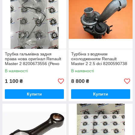
Трубка гальмівна задня
Турбіна з водяним
права нова оригінал Renault
охолодженням Renault
Master 2 8200673556 (Рено
Master 2 2.5 dci 8200590738
Мастер 2) 1998-2010
(Рено Мастер 2)
В наявності
В наявності
1 100
8 800
₴
₴
Купити
Купити