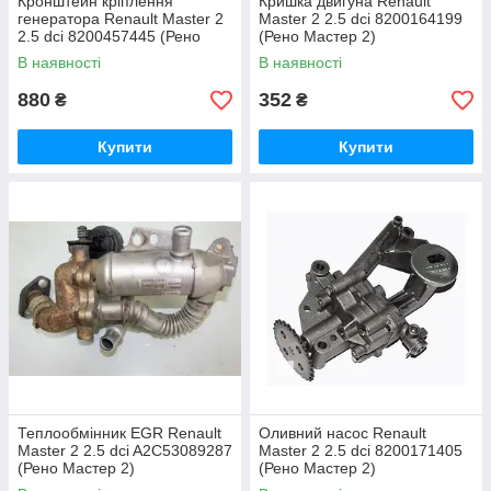
Кронштейн кріплення
Кришка двигуна Renault
генератора Renault Master 2
Master 2 2.5 dci 8200164199
2.5 dci 8200457445 (Рено
(Рено Мастер 2)
Мастер 2)
В наявності
В наявності
880
352
₴
₴
Купити
Купити
Теплообмінник EGR Renault
Оливний насос Renault
Master 2 2.5 dci A2C53089287
Master 2 2.5 dci 8200171405
(Рено Мастер 2)
(Рено Мастер 2)