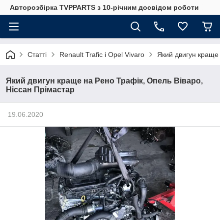
Авторозбірка TVPPARTS з 10-річним досвідом роботи
Статті
Renault Trafic і Opel Vivaro
Який двигун краще 
Який двигун краще на Рено Трафік, Опель Віваро,
Ніссан Прімастар
19.06.2020