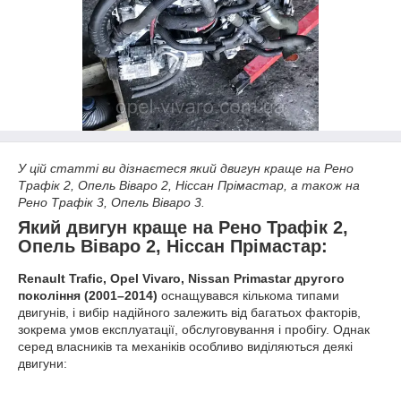
У цій статті ви дізнаєтеся який двигун краще на Рено
Трафік 2, Опель Віваро 2, Ніссан Прімастар, а також на
Рено Трафік 3, Опель Віваро 3.
Який двигун краще на Рено Трафік 2,
Опель Віваро 2, Ніссан Прімастар:
Renault Trafic, Opel Vivaro, Nissan Primastar другого
покоління (2001–2014)
оснащувався кількома типами
двигунів, і вибір надійного залежить від багатьох факторів,
зокрема умов експлуатації, обслуговування і пробігу. Однак
серед власників та механіків особливо виділяються деякі
двигуни: