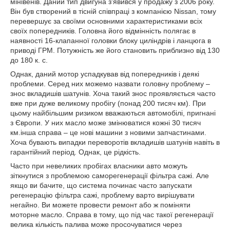
мінівенів. Даний тип двигуна з'явився у продажу з 2006 року.
Він був створений в тісній співпраці з компанією Nissan, тому
перевершує за своїми основними характеристиками всіх
своїх попередників. Головна його відмінність полягає в
наявності 16-клапанної головки блоку циліндрів і ланцюга в
приводі ГРМ. Потужність же його становить приблизно від 130
до 180 к. с.
Однак, даний мотор успадкував від попередників і деякі
проблеми. Серед них можемо назвати головну проблему –
знос вкладишів шатунів. Хоча такий знос проявляється часто
вже при дуже великому пробігу (понад 200 тисяч км). При
цьому найбільшим ризиком вважаються автомобілі, пригнані
з Європи. У них масло може змінюватися кожні 30 тисяч
км.інша справа – це нові машини з новими запчастинами.
Хоча бувають випадки переворотів вкладишів шатунів навіть в
гарантійний період. Однак, це рідкість.
Часто при невеликих пробігах власники авто можуть
зіткнутися з проблемою саморегенерації фільтра сажі. Але
якщо ви бачите, що система починає часто запускати
регенерацію фільтра сажі, проблему варто вирішувати
негайно. Ви можете провести ремонт або ж поміняти
моторне масло. Справа в тому, що під час такої регенерації
велика кількість палива може просочуватися через