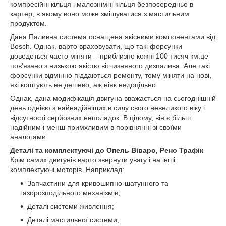
компресійні кільця і малознімні кільця безпосередньо в
картер, в якому воно може змішуватися з мастильним
продуктом.
Дана Паливна система оснащена якісними компонентами від
Bosch. Однак, варто враховувати, що такі форсунки
доведеться часто міняти – приблизно кожні 100 тисяч км.це
пов'язано з низькою якістю вітчизняного дизпалива. Але такі
форсунки відмінно піддаються ремонту, тому міняти на нові,
які коштують не дешево, аж ніяк недоцільно.
Однак, дана модифікація двигуна вважається на сьогоднішній
день однією з найнадійніших в силу свого невеликого віку і
відсутності серйозних неполадок. В цілому, він є більш
надійним і менш примхливим в порівнянні зі своїми
аналогами.
Деталі та комплектуючі до Опель Віваро, Рено Трафік
Крім самих двигунів варто звернути увагу і на інші
комплектуючі моторів. Наприклад:
Запчастини для кривошипно-шатунного та
газорозподільного механізмів;
Деталі системи живлення;
Деталі мастильної системи;