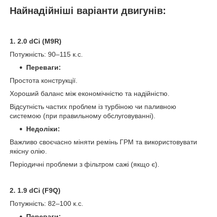
Найнадійніші варіанти двигунів:
1. 2.0 dCi (M9R)
Потужність: 90–115 к.с.
Переваги:
Простота конструкції.
Хороший баланс між економічністю та надійністю.
Відсутність частих проблем із турбіною чи паливною
системою (при правильному обслуговуванні).
Недоліки:
Важливо своєчасно міняти ремінь ГРМ та використовувати
якісну олію.
Періодичні проблеми з фільтром сажі (якщо є).
2. 1.9 dCi (F9Q)
Потужність: 82–100 к.с.
Переваги: