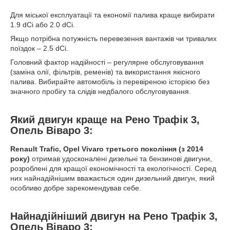
Для міської експлуатації та економії палива краще вибирати
1.9 dCi або 2.0 dCi.
Якщо потрібна потужність перевезення вантажів чи тривалих
поїздок – 2.5 dCi.
Головний фактор надійності – регулярне обслуговування
(заміна олії, фільтрів, ременів) та використання якісного
палива. Вибирайте автомобіль із перевіреною історією без
значного пробігу та слідів недбалого обслуговування.
Який двигун краще на Рено Трафік 3,
Опель Віваро 3:
Renault Trafic, Opel Vivaro третього покоління (з 2014
року)
отримав удосконалені дизельні та бензинові двигуни,
розроблені для кращої економічності та екологічності. Серед
них найнадійнішим вважається один дизельний двигун, який
особливо добре зарекомендував себе.
Найнадійніший двигун на Рено Трафік 3,
Опель Віваро 3: