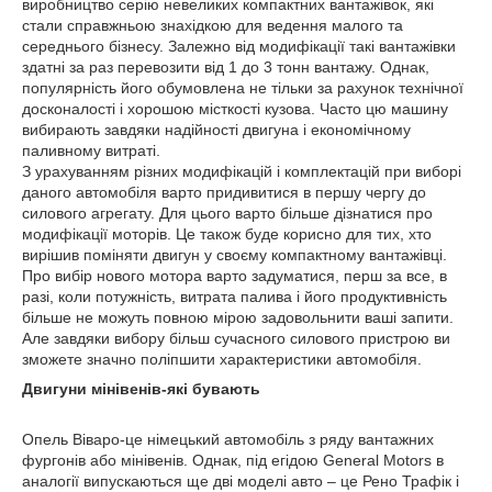
виробництво серію невеликих компактних вантажівок, які
стали справжньою знахідкою для ведення малого та
середнього бізнесу. Залежно від модифікації такі вантажівки
здатні за раз перевозити від 1 до 3 тонн вантажу. Однак,
популярність його обумовлена не тільки за рахунок технічної
досконалості і хорошою місткості кузова. Часто цю машину
вибирають завдяки надійності двигуна і економічному
паливному витраті.
З урахуванням різних модифікацій і комплектацій при виборі
даного автомобіля варто придивитися в першу чергу до
силового агрегату. Для цього варто більше дізнатися про
модифікації моторів. Це також буде корисно для тих, хто
вирішив поміняти двигун у своєму компактному вантажівці.
Про вибір нового мотора варто задуматися, перш за все, в
разі, коли потужність, витрата палива і його продуктивність
більше не можуть повною мірою задовольнити ваші запити.
Але завдяки вибору більш сучасного силового пристрою ви
зможете значно поліпшити характеристики автомобіля.
Двигуни мінівенів-які бувають
Опель Віваро-це німецький автомобіль з ряду вантажних
фургонів або мінівенів. Однак, під егідою General Motors в
аналогії випускаються ще дві моделі авто – це Рено Трафік і