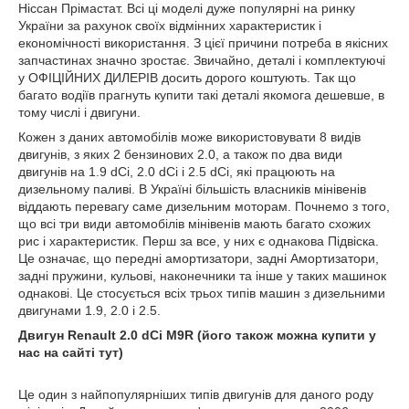
Ніссан Прімастат. Всі ці моделі дуже популярні на ринку
України за рахунок своїх відмінних характеристик і
економічності використання. З цієї причини потреба в якісних
запчастинах значно зростає. Звичайно, деталі і комплектуючі
у ОФІЦІЙНИХ ДИЛЕРІВ досить дорого коштують. Так що
багато водіїв прагнуть купити такі деталі якомога дешевше, в
тому числі і двигуни.
Кожен з даних автомобілів може використовувати 8 видів
двигунів, з яких 2 бензинових 2.0, а також по два види
двигунів на 1.9 dCi, 2.0 dCi і 2.5 dCi, які працюють на
дизельному паливі. В Україні більшість власників мінівенів
віддають перевагу саме дизельним моторам. Почнемо з того,
що всі три види автомобілів мінівенів мають багато схожих
рис і характеристик. Перш за все, у них є однакова Підвіска.
Це означає, що передні амортизатори, задні Амортизатори,
задні пружини, кульові, наконечники та інше у таких машинок
однакові. Це стосується всіх трьох типів машин з дизельними
двигунами 1.9, 2.0 і 2.5.
Двигун Renault 2.0 dСi M9R (його також можна купити у
нас на сайті тут)
Це один з найпопулярніших типів двигунів для даного роду