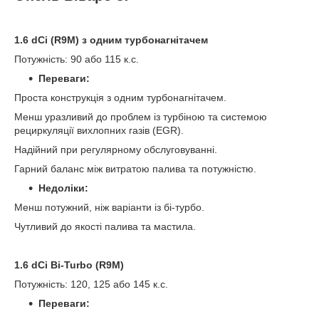
1.6 dCi (R9M) з одним турбонагнітачем
Потужність: 90 або 115 к.с.
Переваги:
Проста конструкція з одним турбонагнітачем.
Менш уразливий до проблем із турбіною та системою
рециркуляції вихлопних газів (EGR).
Надійний при регулярному обслуговуванні.
Гарний баланс між витратою палива та потужністю.
Недоліки:
Менш потужний, ніж варіанти із бі-турбо.
Чутливий до якості палива та мастила.
1.6 dCi Bi-Turbo (R9M)
Потужність: 120, 125 або 145 к.с.
Переваги: