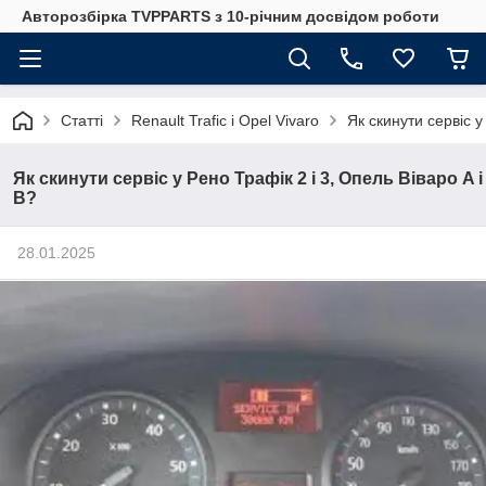
Авторозбірка TVPPARTS з 10-річним досвідом роботи
Статті
Renault Trafic і Opel Vivaro
Як скинути сервіс у
Як скинути сервіс у Рено Трафік 2 і 3, Опель Віваро A і
B?
28.01.2025