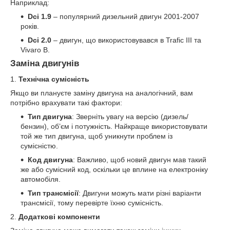
Наприклад:
Dci 1.9
– популярний дизельний двигун 2001-2007
років.
Dci 2.0
– двигун, що використовувався в Trafic III та
Vivaro B.
Заміна двигунів
1.
Технічна сумісність
Якщо ви плануєте заміну двигуна на аналогічний, вам
потрібно врахувати такі фактори:
Тип двигуна
: Зверніть увагу на версію (дизель/
бензин), об’єм і потужність. Найкраще використовувати
той же тип двигуна, щоб уникнути проблем із
сумісністю.
Код двигуна
: Важливо, щоб новий двигун мав такий
же або сумісний код, оскільки це вплине на електроніку
автомобіля.
Тип трансмісії
: Двигуни можуть мати різні варіанти
трансмісії, тому перевірте їхню сумісність.
2.
Додаткові компоненти