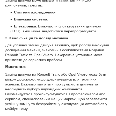
Заміна двигуна може вимагати також заміни інших
компонентів, таких як:
Системи охолодження
.
Випускна система
.
Електроніка
: Включаючи блок керування двигуном
(ECU), який може знадобитися перепрограмувати.
3.
Кваліфікація та досвід механіка
Для успішної заміни двигуна важливо, щоб роботу виконував
досвідчений механік, знайомий з особливостями моделей
Renault Trafic та Opel Vivaro. Некоректна установка може
призвести до серйозних проблем.
Висновок
Заміна двигуна на Renault Trafic або Opel Vivaro може бути
цілком досяжною, якщо дотримуватись всіх технічних
аспектів. Важливо пам’ятати про сумісність двигунів та
необхідність підбору відповідних компонентів.
Рекомендується проконсультуватися з професіоналом або
сервісом, спеціалізованим на цих марках, щоб забезпечити
успішну заміну та безпроблемну експлуатацію автомобіля у
майбутньому.