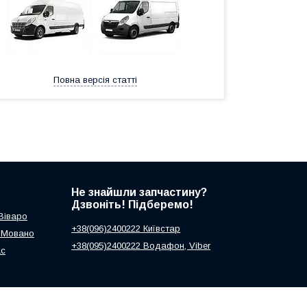
Повна версія статті
Не знайшли запчастину?
Дзвоніть! Підберемо!
 Віваро
+38(096)2400222 Київстар
ь Мовано
+38(095)2400222 Водафон, Viber
ас