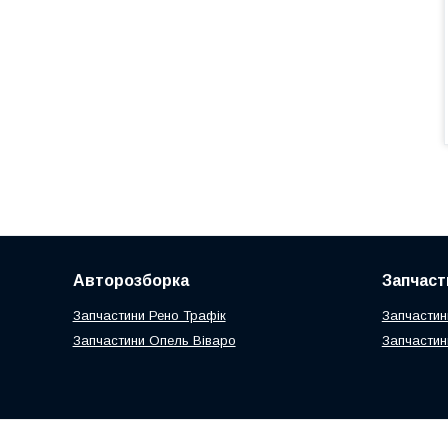
Авторозборка
Запчаст
Запчастини Рено Трафік
Запчастин
Запчастини Опель Віваро
Запчастин