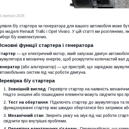
1 лютого 2025
упівля б/у стартера чи генератора для вашого автомобіля може б
ро моделі Renault Trafic і Opel Vivaro. У цій статті ми розглянемо, 
иборі б/у комплектуючих.
Основні функції стартера і генератора
Стартер
— це електричний мотор, який запускає двигун автомобіля
кумулятора в механічну енергію, щоб розкрутити колінчастий вал д
Генератор
(або альтернатор) — це пристрій, що заряджає акумуля
втомобільних систем під час роботи двигуна.
Перевірка б/у стартера
Зовнішній вигляд
: Перевірте стартер на наявність механічни
Надто зношені або пошкоджені елементи можуть свідчити про п
Тест на обертання
: Підключіть стартер до акумулятора та 
функціонуванні стартер має швидко обертатися без затримок або
Механічний стан
: Зверніть увагу на звук під час роботи стар
свідчити про внутрішні проблеми.
Перевірка електричних з'єднань
: Переконайтеся, що клеми