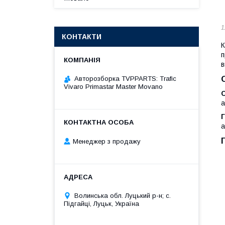
1
КОНТАКТИ
К
п
в
Авторозборка TVPPARTS: Trafic
Vivaro Primastar Master Movano
а
а
Менеджер з продажу
Волинська обл. Луцький р-н; с.
Підгайці, Луцьк, Україна