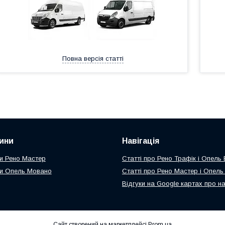
Повна версія статті
ини
Навігація
и Рено Мастер
Статті про Рено Трафік і Опель
и Опель Мовано
Статті про Рено Мастер і Опел
Відгуки на Google картах про н
Сайт створений на маркетплейсі
Prom.ua