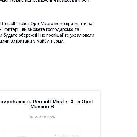
окументальне підтвердження працездатності
enault Trafic і Opel Vivaro може врятувати вас
 критерії, ви зможете господарсько та
и будьте обережні і не поспішайте ухвалювати
ьшими витратами у майбутньому.
 виробляють Renault Master 3 та Opel
Movano B
02 липня 2026