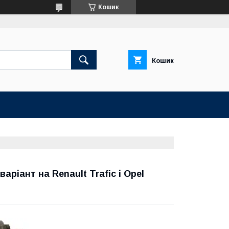
Кошик
Кошик
аріант на Renault Trafic і Opel