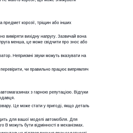
на предмет корозії, тріщин або інших
бно виміряти вихідну напругу. Зазвичай вона
пруга менша, це може свідчити про знос або
ратор. Неприємні звуки можуть вказувати на
 перевірити, чи правильно працює випрямляч
в автомагазинах з гарною репутацією. Відгуки
одавця.
товару. Це може стати у пригоді, якщо деталь
дить для вашої моделі автомобіля. Для
varo B можуть бути відмінності в механізмах.