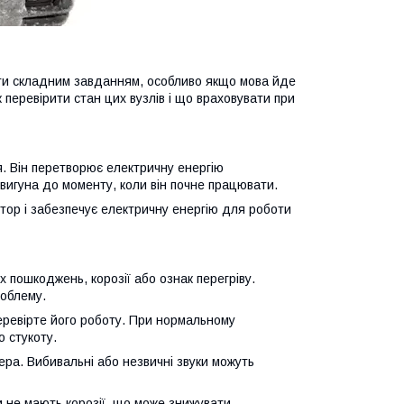
ути складним завданням, особливо якщо мова йде
як перевірити стан цих вузлів і що враховувати при
. Він перетворює електричну енергію
вигуна до моменту, коли він почне працювати.
тор і забезпечує електричну енергію для роботи
х пошкоджень, корозії або ознак перегріву.
роблему.
перевірте його роботу. При нормальному
 стукоту.
тера. Вибивальні або незвичні звуки можуть
 не мають корозії, що може знижувати