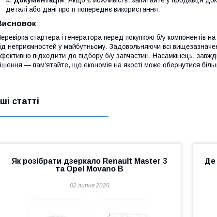
Документація
: Якщо є можливість, запитайте у продавця д
деталі або дані про її попереднє використання.
Висновок
еревірка стартера і генератора перед покупкою б/у компонентів на R
ід неприємностей у майбутньому. Задовольняючи всі вищезазначені
фективно підходити до підбору б/у запчастин. Насамкінець, завжд
ішення — пам'ятайте, що економія на якості може обернутися біл
нші статті
Як розібрати дзеркало Renault Master 3
Де
та Opel Movano B
02 липня 2026