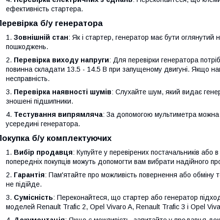
ефективність стартера.
Перевірка б/у генератора
Зовнішній стан
: Як і стартер, генератор має бути оглянутий 
пошкоджень.
Перевірка виходу напруги
: Для перевірки генератора потрі
повинна складати 13.5 - 14.5 В при запущеному двигуні. Якщо на
несправність.
Перевірка наявності шумів
: Слухайте шум, який видає гене
зношені підшипники.
Тестування випрямляча
: За допомогою мультиметра можна
усередині генератора.
Покупка б/у комплектуючих
Вибір продавця
: Купуйте у перевірених постачальників або 
попередніх покупців можуть допомогти вам вибрати надійного пр
Гарантія
: Пам'ятайте про можливість повернення або обміну 
не підійде.
Сумісність
: Переконайтеся, що стартер або генератор підхо
моделей Renault Trafic 2, Opel Vivaro A, Renault Trafic 3 і Opel Vi