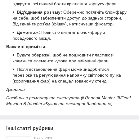
відкрутіть всі видимі болти кріплення корпусу фари.
Від'єднання роз'єму:
Обережно потягніть блок-фару
на себе, щоб забезпечити доступ до задньої сторони.
Від'єднайте роз'єм (фішку), натиснувши фіксатор.
Демонтаж:
Повністю витягніть блок-фару з
посадкового місця.
Важливі примітки:
Будьте обережні, щоб не пошкодити пластикові
клямки та елементи кузова при вийманні фари.
Після встановлення фари може знадобитися
перевірка та регулювання напрямку світлового пучка
(коригування фар) на спеціалізованому стенді.
Джерела:
Посібник з ремонту та експлуатації Renault Master III/Opel
Movano B (розділ «Кузов та електрообладнання»).
Інші статті рубрики
02.07.2026