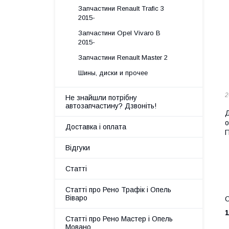
Запчастини Renault Trafic 3
2015-
Запчастини Opel Vivaro B
2015-
Запчастини Renault Master 2
Шины, диски и прочее
2
Не знайшли потрібну
автозапчастину? Дзвоніть!
Д
о
Доставка і оплата
П
Відгуки
Статті
Статті про Рено Трафік і Опель
Віваро
О
1
Статті про Рено Мастер і Опель
Мовано