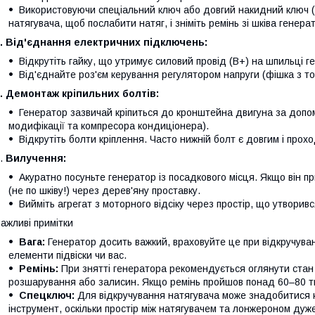
Використовуючи спеціальний ключ або довгий накидний ключ (з
натягувача, щоб послабити натяг, і зніміть ремінь зі шківа генера
. Від'єднання електричних підключень:
Відкрутіть гайку, що утримує силовий провід (B+) на шпильці 
Від'єднайте роз'єм керування регулятором напруги (фішка з 
. Демонтаж кріпильних болтів:
Генератор зазвичай кріпиться до кронштейна двигуна за допом
модифікації та компресора кондиціонера).
Відкрутіть болти кріплення. Часто нижній болт є довгим і прох
.
Вилучення:
Акуратно посуньте генератор із посадкового місця. Якщо він пр
(не по шківу!) через дерев'яну проставку.
Вийміть агрегат з моторного відсіку через простір, що утворивс
ажливі примітки
Вага:
Генератор досить важкий, враховуйте це при відкручуван
елементи підвіски чи вас.
Ремінь:
При знятті генератора рекомендується оглянути стан
розшарування або залисин. Якщо ремінь пройшов понад 60–80 ти
Спецключ:
Для відкручування натягувача може знадобитися к
інструмент, оскільки простір між натягувачем та лонжероном ду