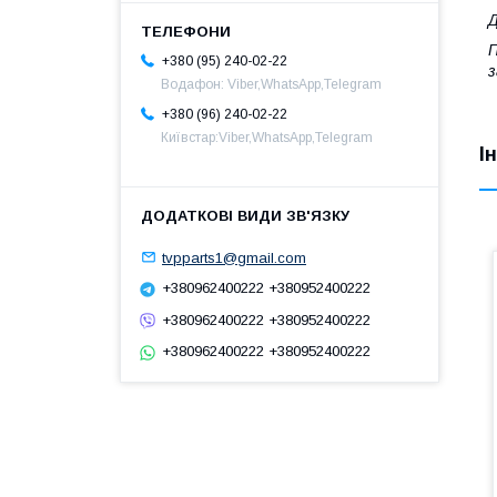
Д
П
+380 (95) 240-02-22
з
Водафон: Viber,WhatsApp,Telegram
+380 (96) 240-02-22
Київстар:Viber,WhatsApp,Telegram
І
tvpparts1@gmail.com
+380962400222 +380952400222
+380962400222 +380952400222
+380962400222 +380952400222