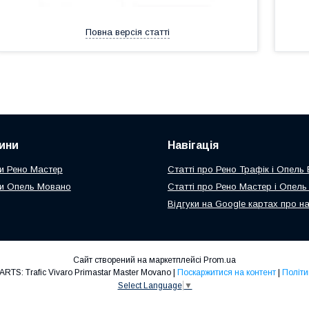
Повна версія статті
ини
Навігація
и Рено Мастер
Статті про Рено Трафік і Опель
и Опель Мовано
Статті про Рено Мастер і Опел
Відгуки на Google картах про н
Сайт створений на маркетплейсі
Prom.ua
Авторозборка TVPPARTS: Trafic Vivaro Primastar Master Movano |
Поскаржитися на контент
|
Політи
Select Language
▼