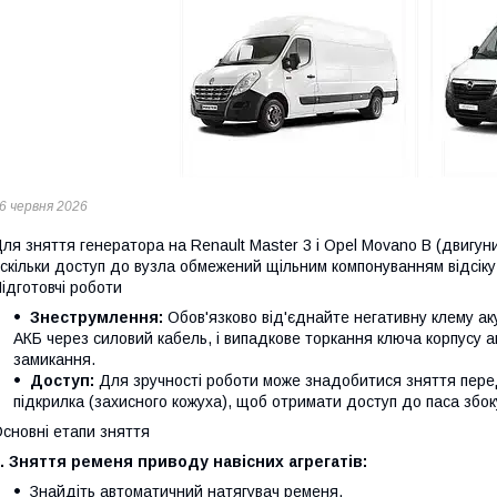
6 червня 2026
ля зняття генератора на Renault Master 3 і Opel Movano B (двигуни
скільки доступ до вузла обмежений щільним компонуванням відсіку
ідготовчі роботи
Знеструмлення:
Обов'язково від'єднайте негативну клему ак
АКБ через силовий кабель, і випадкове торкання ключа корпусу а
замикання.
Доступ:
Для зручності роботи може знадобитися зняття перед
підкрилка (захисного кожуха), щоб отримати доступ до паса збок
сновні етапи зняття
. Зняття ременя приводу навісних агрегатів:
Знайдіть автоматичний натягувач ременя.