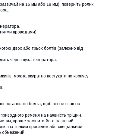
азвичай на 16 мм або 18 мм), поверніть ролик
тора.
генератора.
тонкими проводами).
огою двох або трьох болтів (залежно від
одить через вуха генератора.
икипів, можна акуратно постукати по корпусу
я.
ні останнього болта, щоб він не впав на
 приводного ременя на наявність тріщин,
с. км, краще замінити його на новий.
люч із тонким профілем або спеціальний
же обмежений.