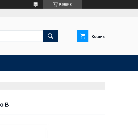
Кошик
Кошик
no B