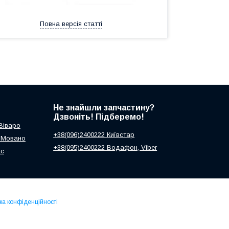
Повна версія статті
Не знайшли запчастину?
Дзвоніть! Підберемо!
 Віваро
+38(096)2400222 Київстар
ь Мовано
+38(095)2400222 Водафон, Viber
ас
ка конфіденційності