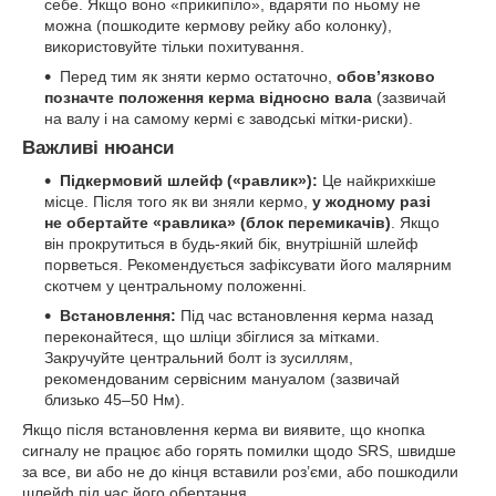
себе. Якщо воно «прикипіло», вдаряти по ньому не
можна (пошкодите кермову рейку або колонку),
використовуйте тільки похитування.
Перед тим як зняти кермо остаточно,
обов’язково
позначте положення керма відносно вала
(зазвичай
на валу і на самому кермі є заводські мітки-риски).
Важливі нюанси
Підкермовий шлейф («равлик»):
Це найкрихкіше
місце. Після того як ви зняли кермо,
у жодному разі
не обертайте «равлика» (блок перемикачів)
. Якщо
він прокрутиться в будь-який бік, внутрішній шлейф
порветься. Рекомендується зафіксувати його малярним
скотчем у центральному положенні.
Встановлення:
Під час встановлення керма назад
переконайтеся, що шліци збіглися за мітками.
Закручуйте центральний болт із зусиллям,
рекомендованим сервісним мануалом (зазвичай
близько 45–50 Нм).
Якщо після встановлення керма ви виявите, що кнопка
сигналу не працює або горять помилки щодо SRS, швидше
за все, ви або не до кінця вставили роз’єми, або пошкодили
шлейф під час його обертання.