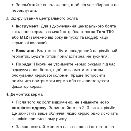
Запам’ятайте їх положення, щоб під час збирання не
переплутати.
3. Відкручування центрального болта
Інструмент:
Для відкручування центрального болта
кріплення керма зазвичай потрібна головка
Torx T50
або
M12
(залежно від року випуску та модифікації
кермової колонки).
Важливо:
Болт може бути посаджений на різьбовий
герметик. Будьте готові прикласти значне зусилля.
Порада:
Ніколи не утримуйте кермо руками під час
відкручування болта, щоб не зламати механізм
блокування кермової колонки. Краще попросити
помічника притримати кермо або використовувати
фіксатор керма.
4. Демонтаж керма
Після того як болт відкручено,
не знімайте його
повністю одразу
. Залиште його на 2–3 витках різьби.
Це захистить ваше обличчя, якщо кермо різко зіскочить
зі шліців при сильному ривку.
Злегка похитайте кермо вліво-вправо і потягніть на