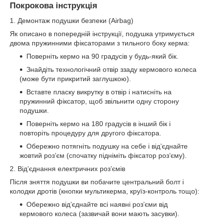
Покрокова інструкція
1. Демонтаж подушки безпеки (Airbag)
Як описано в попередній інструкції, подушка утримується
двома пружинними фіксаторами з тильного боку керма:
Поверніть кермо на 90 градусів у будь-який бік.
Знайдіть технологічний отвір ззаду кермового колеса
(може бути прикритий заглушкою).
Вставте пласку викрутку в отвір і натисніть на
пружинний фіксатор, щоб звільнити одну сторону
подушки.
Поверніть кермо на 180 градусів в інший бік і
повторіть процедуру для другого фіксатора.
Обережно потягніть подушку на себе і від’єднайте
жовтий роз’єм (спочатку підніміть фіксатор роз’єму).
2. Від’єднання електричних роз’ємів
Після зняття подушки ви побачите центральний болт і
колодки дротів (кнопки мультикерма, круїз-контроль тощо):
Обережно від’єднайте всі наявні роз’єми від
кермового колеса (зазвичай вони мають засувки).