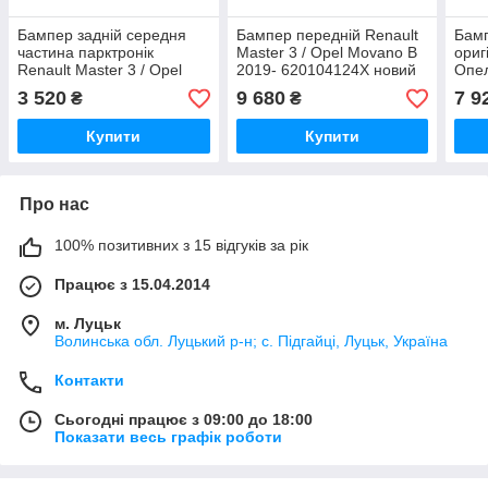
Бампер задній середня
Бампер передній Renault
Бамп
частина парктронік
Master 3 / Opel Movano B
ориг
Renault Master 3 / Opel
2019- 620104124X новий
Опе
Movano B 2003820,
оригінал (Рено Мастер 3 /
6202
3 520
9 680
7 9
₴
₴
850220011R (Рено Мастер
Опель Мовано B)
Mast
3 / Опель Мовано B)
Купити
Купити
Про нас
100% позитивних з 15 відгуків за рік
Працює з 15.04.2014
м. Луцьк
Волинська обл. Луцький р-н; с. Підгайці, Луцьк, Україна
Контакти
Сьогодні працює з 09:00 до 18:00
Показати весь графік роботи