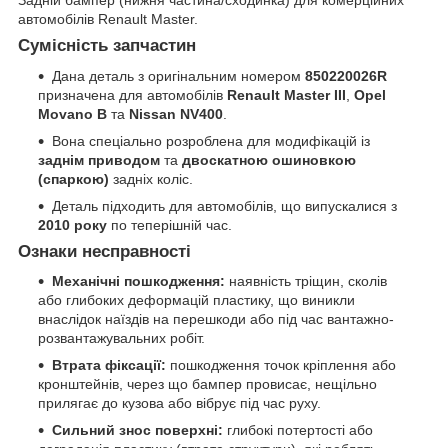
автомобілів Renault Master.
Сумісність запчастин
Дана деталь з оригінальним номером
850220026R
призначена для автомобілів
Renault Master III
,
Opel
Movano B
та
Nissan NV400
.
Вона спеціально розроблена для модифікацій із
заднім приводом
та
двоскатною ошиновкою
(спаркою)
задніх коліс.
Деталь підходить для автомобілів, що випускалися з
2010 року
по теперішній час.
Ознаки несправності
Механічні пошкодження:
наявність тріщин, сколів
або глибоких деформацій пластику, що виникли
внаслідок наїздів на перешкоди або під час вантажно-
розвантажувальних робіт.
Втрата фіксації:
пошкодження точок кріплення або
кронштейнів, через що бампер провисає, нещільно
прилягає до кузова або вібрує під час руху.
Сильний знос поверхні:
глибокі потертості або