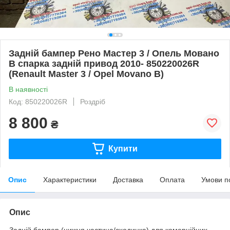
Задній бампер Рено Мастер 3 / Опель Мовано
B спарка задній привод 2010- 850220026R
(Renault Master 3 / Opel Movano B)
В наявності
Код: 850220026R
Роздріб
8 800
₴
Купити
Опис
Характеристики
Доставка
Оплата
Умови п
Опис
Задній бампер (нижня частина/сходинка) для комерційних