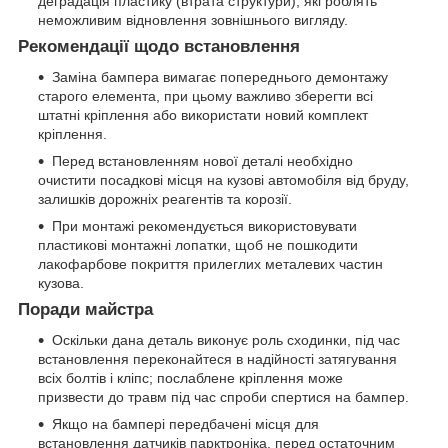
деградація пластику (втрата структури), які роблять
неможливим відновлення зовнішнього вигляду.
Рекомендації щодо встановлення
Заміна бампера вимагає попереднього демонтажу
старого елемента, при цьому важливо зберегти всі
штатні кріплення або використати новий комплект
кріплення.
Перед встановленням нової деталі необхідно
очистити посадкові місця на кузові автомобіля від бруду,
залишків дорожніх реагентів та корозії.
При монтажі рекомендується використовувати
пластикові монтажні лопатки, щоб не пошкодити
лакофарбове покриття прилеглих металевих частин
кузова.
Поради майстра
Оскільки дана деталь виконує роль сходинки, під час
встановлення переконайтеся в надійності затягування
всіх болтів і кліпс; послаблене кріплення може
призвести до травм під час спроби спертися на бампер.
Якщо на бампері передбачені місця для
встановлення датчиків парктроніка, перед остаточним