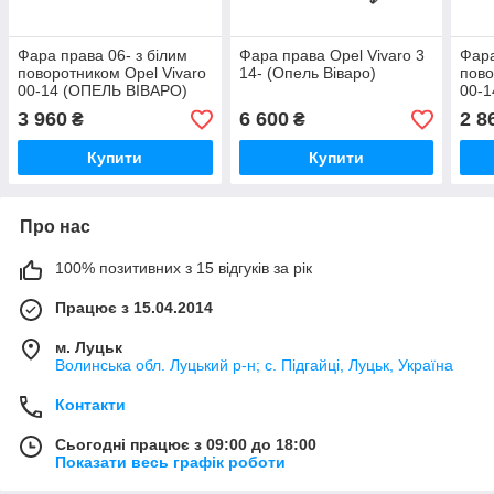
Фара права 06- з білим
Фара права Opel Vivaro 3
Фара
поворотником Opel Vivaro
14- (Опель Віваро)
пово
00-14 (ОПЕЛЬ ВІВАРО)
00-
3 960
6 600
2 8
₴
₴
Купити
Купити
Про нас
100% позитивних з 15 відгуків за рік
Працює з 15.04.2014
м. Луцьк
Волинська обл. Луцький р-н; с. Підгайці, Луцьк, Україна
Контакти
Сьогодні працює з 09:00 до 18:00
Показати весь графік роботи