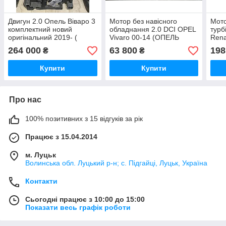
Двигун 2.0 Опель Віваро 3
Мотор без навісного
Мото
комплектний новий
обладнання 2.0 DCI OPEL
турб
оригінальний 2019- (
Vivaro 00-14 (ОПЕЛЬ
Rena
мотор Opel Vivaro)
ВІВАРО) F4R820 M9R780
264 000
63 800
198
₴
₴
M9R782 M9R786
Купити
Купити
Про нас
100% позитивних з 15 відгуків за рік
Працює з 15.04.2014
м. Луцьк
Волинська обл. Луцький р-н; с. Підгайці, Луцьк, Україна
Контакти
Сьогодні працює з 10:00 до 15:00
Показати весь графік роботи