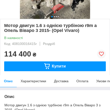
Мотор двигун 1.6 з однією турбіною r9m a
Опель Віваро 3 2015- (Opel Vivaro)
В наявності
Код: 408100016415r
Роздріб
114 400
₴
Купити
Опис
Характеристики
Доставка
Оплата
Умови п
Опис
Мотор двигун 1.6 з однією турбіною r9m a Опель Віваро 3 з
2015- (Opel Vivaro)