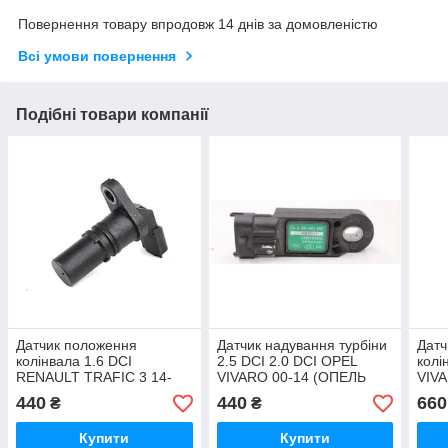
Повернення товару впродовж 14 днів за домовленістю
Всі умови повернення
Подібні товари компанії
Датчик положення
Датчик надування турбіни
Датч
колінвала 1.6 DCI
2.5 DCI 2.0 DCI OPEL
колі
RENAULT TRAFIC 3 14-
VIVARO 00-14 (ОПЕЛЬ
VIV
(РЕНО ТРАФІК)
ВІВАРО) 8200168253
ВІВ
440
440
660
₴
₴
223650001R
443
Купити
Купити