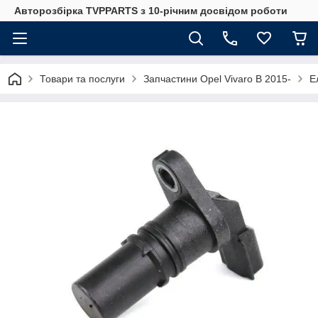
Авторозбірка TVPPARTS з 10-річним досвідом роботи
Товари та послуги
Запчастини Opel Vivaro B 2015-
Е