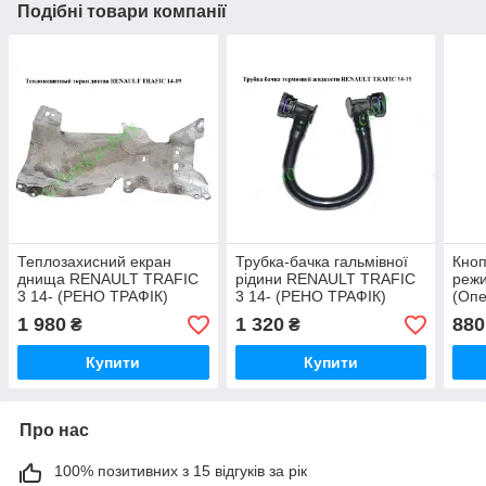
Подібні товари компанії
Теплозахисний екран
Трубка-бачка гальмівної
Кноп
днища RENAULT TRAFIC
рідини RENAULT TRAFIC
режи
3 14- (РЕНО ТРАФІК)
3 14- (РЕНО ТРАФІК)
(Опе
1 980
1 320
880
₴
₴
Купити
Купити
Про нас
100% позитивних з 15 відгуків за рік