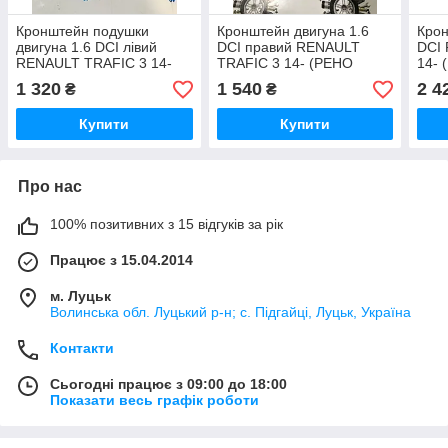
Кронштейн подушки
Кронштейн двигуна 1.6
Крон
двигуна 1.6 DCI лівий
DCI правий RENAULT
DCI
RENAULT TRAFIC 3 14-
TRAFIC 3 14- (РЕНО
14- 
(РЕНО ТРАФІК)
ТРАФІК)
1 320
1 540
2 4
₴
₴
Купити
Купити
Про нас
100% позитивних з 15 відгуків за рік
Працює з 15.04.2014
м. Луцьк
Волинська обл. Луцький р-н; с. Підгайці, Луцьк, Україна
Контакти
Сьогодні працює з 09:00 до 18:00
Показати весь графік роботи