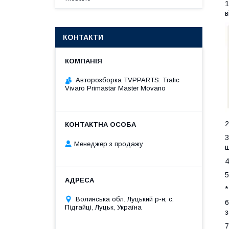
1
в
КОНТАКТИ
Авторозборка TVPPARTS: Trafic
Vivaro Primastar Master Movano
2
3
Менеджер з продажу
ш
4
5
*
Волинська обл. Луцький р-н; с.
6
Підгайці, Луцьк, Україна
з
7