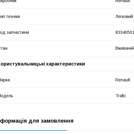
иробник
Renault
ип техніки
Легковий
од запчастини
8334050
Стан
Вживани
Користувальницькі характеристики
Марка
Renault
Модель
Trafic
нформація для замовлення