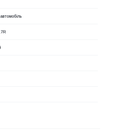
 автомобіль
17R
й