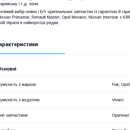
арківську і т.д. зони.
еликий вибір нових і Б/У оригінальних запчастин із гарантією й гара
issan Primastar, Renault Master, Opel Movano, Nissan Interstar з 
сій Україні в найкоротші рядки.
арактеристики
Основні
умісність з маркою
Fiat, Ope
умісність з моделлю
Vivaro
ип запчастини
Оригінал