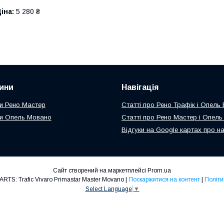
іна:
5 280 ₴
ини
Навігація
и Рено Мастер
Статті про Рено Трафік і Опель
и Опель Мовано
Статті про Рено Мастер і Опел
Відгуки на Google картах про н
Сайт створений на маркетплейсі
Prom.ua
Авторозборка TVPPARTS: Trafic Vivaro Primastar Master Movano |
Поскаржитися на контент
|
Політи
Select Language
▼