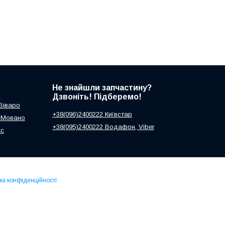
Не знайшли запчастину?
Дзвоніть! Підберемо!
 Віваро
+38(096)2400222 Київстар
ь Мовано
+38(095)2400222 Водафон, Viber
ас
ка конфіденційності