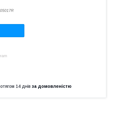
405017R
gram
ротягом 14 днів
за домовленістю