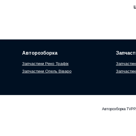
Ц
Авторозборка
Запчаст
Запчастини Рено Трафік
Запчастин
Запчастини Опель Віваро
Запчастин