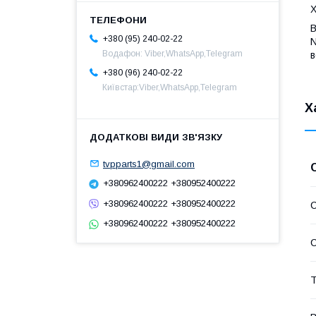
Х
В
+380 (95) 240-02-22
N
Водафон: Viber,WhatsApp,Telegram
в
+380 (96) 240-02-22
Київстар:Viber,WhatsApp,Telegram
Х
tvpparts1@gmail.com
+380962400222 +380952400222
+380962400222 +380952400222
С
+380962400222 +380952400222
С
Т