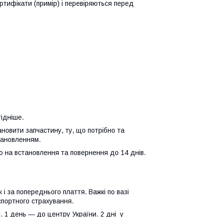
ертифікати (примір) і перевіряються перед
гідніше.
ановити запчастину, ту, що потрібно та
тановленням.
єю на встановлення та повернення до 14 днів.
і за попереднього плаття. Важкі по вазі
портного страхування.
. 1 день — до центру України. 2 дні у