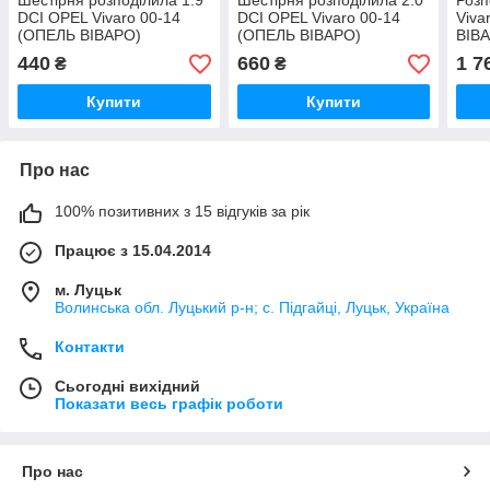
Шестірня розподілила 1.9
Шестірня розподілила 2.0
Розп
DCI OPEL Vivaro 00-14
DCI OPEL Vivaro 00-14
Viva
(ОПЕЛЬ ВІВАРО)
(ОПЕЛЬ ВІВАРО)
ВІВ
7700111951
8200810829
440
660
1 7
₴
₴
Купити
Купити
Про нас
100% позитивних з 15 відгуків за рік
Працює з 15.04.2014
м. Луцьк
Волинська обл. Луцький р-н; с. Підгайці, Луцьк, Україна
Контакти
Сьогодні вихідний
Показати весь графік роботи
Про нас