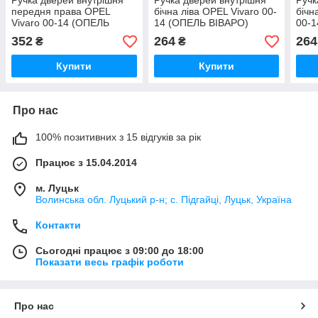
Ручка дверей внутрішня
Ручка дверей внутрішня
Ручк
передня права OPEL
бічна ліва OPEL Vivaro 00-
бічн
Vivaro 00-14 (ОПЕЛЬ
14 (ОПЕЛЬ ВІВАРО)
00-
ВІВАРО)
352
264
264
₴
₴
Купити
Купити
Про нас
100% позитивних з 15 відгуків за рік
Працює з 15.04.2014
м. Луцьк
Волинська обл. Луцький р-н; с. Підгайці, Луцьк, Україна
Контакти
Сьогодні працює з 09:00 до 18:00
Показати весь графік роботи
Про нас