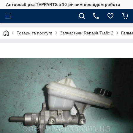
Авторозбірка TVPPARTS з 10-річним досвідом роботи
Товари та послуги
Запчастини Renault Trafic 2
Гальм