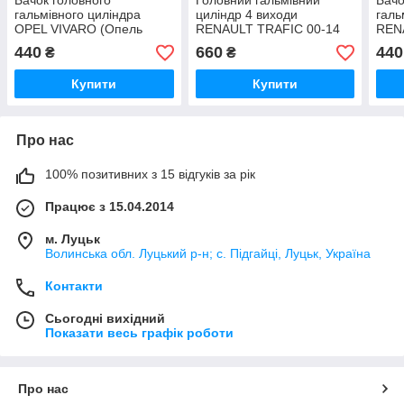
Бачок головного
Головний гальмівний
Бачо
гальмівного циліндра
циліндр 4 виходи
галь
OPEL VIVARO (Опель
RENAULT TRAFIC 00-14
REN
Віваро) 7701210050
(РЕНО ТРАФІК)
Траф
440
660
440
₴
₴
7701050910
Купити
Купити
Про нас
100% позитивних з 15 відгуків за рік
Працює з 15.04.2014
м. Луцьк
Волинська обл. Луцький р-н; с. Підгайці, Луцьк, Україна
Контакти
Сьогодні вихідний
Показати весь графік роботи
Про нас