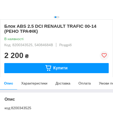
Блок ABS 2.5 DCI RENAULT TRAFIC 00-14
(РЕНО ТРАФІК)
В наявності
Код: 8200343525, 54084684В
Роздріб
2 200
₴
Купити
Опис
Характеристики
Доставка
Оплата
Умови п
Опис
код:8200343525