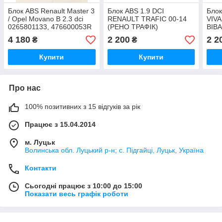
Блок ABS Renault Master 3
Блок ABS 1.9 DCI
Блок
/ Opel Movano B 2.3 dci
RENAULT TRAFIC 00-14
VIV
0265801133, 476600053R
(РЕНО ТРАФІК)
ВІВ
2010- (Рено Мастер 3 /
151
4 180
2 200
2 2
₴
₴
Опель Мовано B)
540
Купити
Купити
Про нас
100% позитивних з 15 відгуків за рік
Працює з 15.04.2014
м. Луцьк
Волинська обл. Луцький р-н; с. Підгайці, Луцьк, Україна
Контакти
Сьогодні працює з 10:00 до 15:00
Показати весь графік роботи