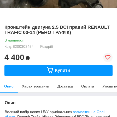
Кронштейн двигуна 2.5 DCI правий RENAULT
TRAFIC 00-14 (РЕНО ТРАФІК)
В наявності
Код: 8200303454
Роздріб
4 400
₴
Купити
Опис
Характеристики
Доставка
Оплата
Умови п
Опис
Великий вибір нових і Б/У оригінальних
запчастин на Opel
Vivaro
, Renault Trafic, Nissan Primastar з ЄВРОПИ в наявності