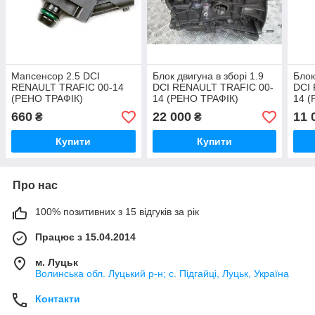
Мапсенсор 2.5 DCI
Блок двигуна в зборі 1.9
Блок
RENAULT TRAFIC 00-14
DCI RENAULT TRAFIC 00-
DCI
(РЕНО ТРАФІК)
14 (РЕНО ТРАФІК)
14 (
660
22 000
11 
₴
₴
Купити
Купити
Про нас
100% позитивних з 15 відгуків за рік
Працює з 15.04.2014
м. Луцьк
Волинська обл. Луцький р-н; с. Підгайці, Луцьк, Україна
Контакти