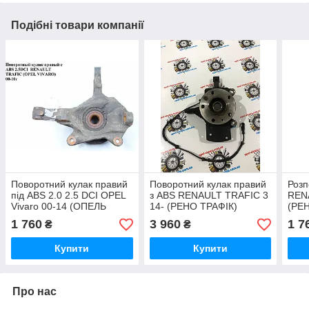
Подібні товари компанії
Поворотний кулак правий
Поворотний кулак правий
Розп
під ABS 2.0 2.5 DCI OPEL
з ABS RENAULT TRAFIC 3
REN
Vivaro 00-14 (ОПЕЛЬ
14- (РЕНО ТРАФІК)
(РЕ
ВІВАРО) 8200630535
1 760
3 960
1 7
₴
₴
Купити
Купити
Про нас