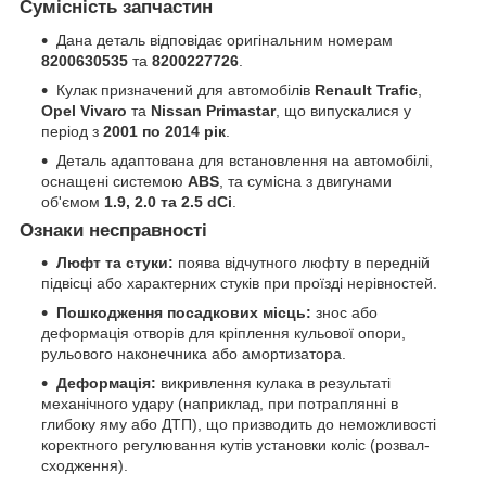
Сумісність запчастин
Дана деталь відповідає оригінальним номерам
8200630535
та
8200227726
.
Кулак призначений для автомобілів
Renault Trafic
,
Opel Vivaro
та
Nissan Primastar
, що випускалися у
період з
2001 по 2014 рік
.
Деталь адаптована для встановлення на автомобілі,
оснащені системою
ABS
, та сумісна з двигунами
об'ємом
1.9, 2.0 та 2.5 dCi
.
Ознаки несправності
Люфт та стуки:
поява відчутного люфту в передній
підвісці або характерних стуків при проїзді нерівностей.
Пошкодження посадкових місць:
знос або
деформація отворів для кріплення кульової опори,
рульового наконечника або амортизатора.
Деформація:
викривлення кулака в результаті
механічного удару (наприклад, при потраплянні в
глибоку яму або ДТП), що призводить до неможливості
коректного регулювання кутів установки коліс (розвал-
сходження).