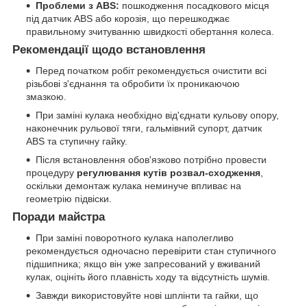
Проблеми з ABS:
пошкодження посадкового місця
під датчик ABS або корозія, що перешкоджає
правильному зчитуванню швидкості обертання колеса.
Рекомендації щодо встановлення
Перед початком робіт рекомендується очистити всі
різьбові з'єднання та обробити їх проникаючою
змазкою.
При заміні кулака необхідно від'єднати кульову опору,
наконечник рульової тяги, гальмівний супорт, датчик
ABS та ступичну гайку.
Після встановлення обов'язково потрібно провести
процедуру
регулювання кутів розвал-сходження
,
оскільки демонтаж кулака неминуче впливає на
геометрію підвіски.
Поради майстра
При заміні поворотного кулака наполегливо
рекомендується одночасно перевірити стан ступичного
підшипника; якщо він уже запресований у вживаний
кулак, оцініть його плавність ходу та відсутність шумів.
Завжди використовуйте нові шплінти та гайки, що