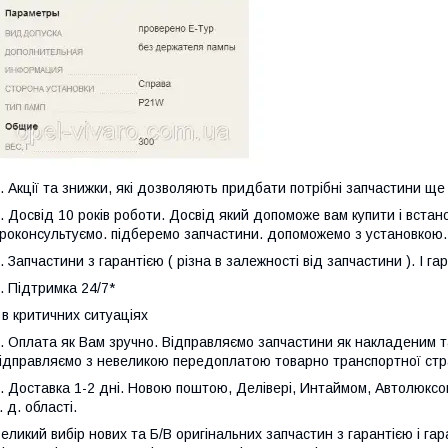
. Акції та знижки, які дозволяють придбати потрібні запчастини ще 
. Досвід 10 років роботи. Досвід який допоможе вам купити і встан
роконсультуємо. підберемо запчастини. допоможемо з установкою.
. Запчастини з гарантією ( різна в залежності від запчастини ). І га
. Підтримка 24/7*
 в критичних ситуаціях
. Оплата як Вам зручно. Відправляємо запчастини як накладеним та
ідправляємо з невеликою передоплатою товарно транспортної стр
. Доставка 1-2 дні. Новою поштою, Делівері, Интаймом, Автолюксом.
. д. області.
еликий вибір нових та Б/В оригінальних запчастин з гарантією і гара