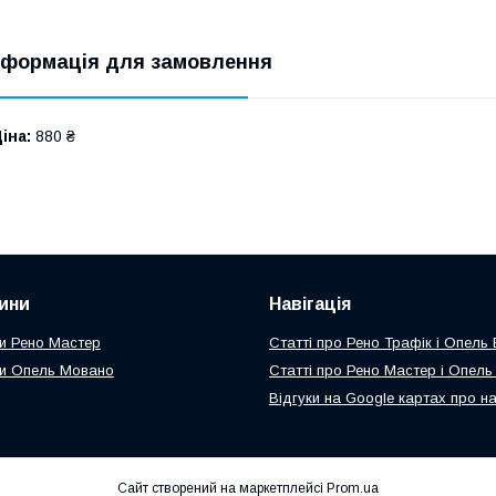
нформація для замовлення
іна:
880 ₴
ини
Навігація
и Рено Мастер
Статті про Рено Трафік і Опель
и Опель Мовано
Статті про Рено Мастер і Опел
Відгуки на Google картах про н
Сайт створений на маркетплейсі
Prom.ua