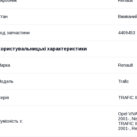
иробник
Renault
Стан
Вживани
од запчастини
4409453
Користувальницькі характеристики
Марка
Renault
Модель
Trafic
ерія
TRAFIC II
Opel VIV
2001-, N
умісність з:
TRAFIC II
2001-, Re