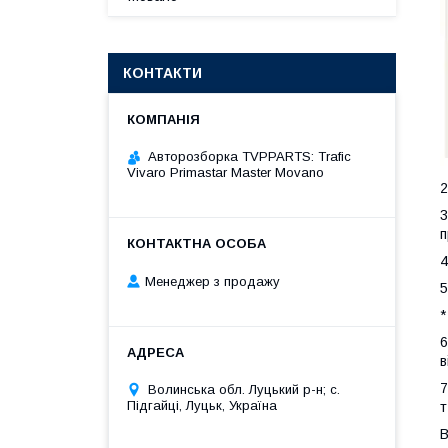
КОНТАКТИ
Авторозборка TVPPARTS: Trafic
Vivaro Primastar Master Movano
2
3
п
4
Менеджер з продажу
5
*
6
в
7
Волинська обл. Луцький р-н; с.
Підгайці, Луцьк, Україна
т
В