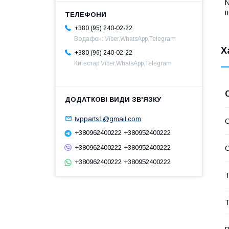
N
п
+380 (95) 240-02-22
Водафон: Viber,WhatsApp,Telegram
Х
+380 (96) 240-02-22
Київстар:Viber,WhatsApp,Telegram
tvpparts1@gmail.com
С
+380962400222 +380952400222
+380962400222 +380952400222
С
+380962400222 +380952400222
Т
Т