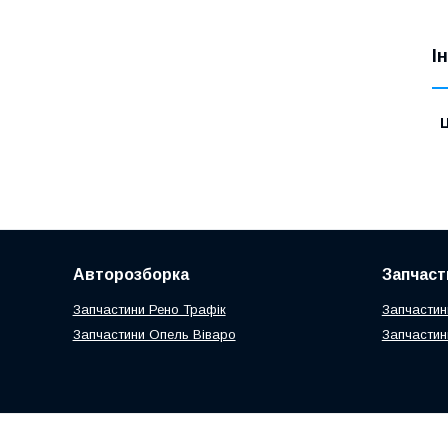
І
Ц
Авторозборка
Запчаст
Запчастини Рено Трафік
Запчастин
Запчастини Опель Віваро
Запчастин