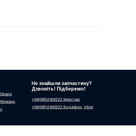
Не знайшли запчастину?
Дзвоніть! Підберемо!
 Віваро
+38(096)2400222 Київстар
ь Мовано
+38(095)2400222 Водафон, Viber
ас