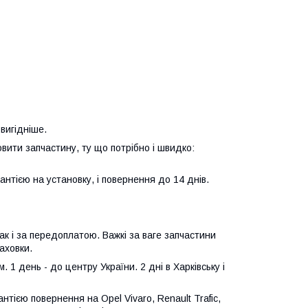
вигідніше.
овити запчастину, ту що потрібно і швидко:
рантією на установку, і повернення до 14 днів.
к і за передоплатою. Важкі за ваге запчастини
аховки.
 1 день - до центру України. 2 дні в Харківську і
нтією повернення на Opel Vivaro, Renault Trafic,