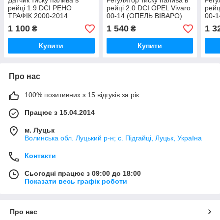
Датчик тиску палива в
Регулятор тиску палива в
Регу
рейці 1.9 DCI РЕНО
рейці 2.0 DCI OPEL Vivaro
рейц
ТРАФІК 2000-2014
00-14 (ОПЕЛЬ ВІВАРО)
00-
281002405, 281002527,
928400635
281
1 100
1 540
1 3
₴
₴
281002522, 281002720
Купити
Купити
Про нас
100% позитивних з 15 відгуків за рік
Працює з 15.04.2014
м. Луцьк
Волинська обл. Луцький р-н; с. Підгайці, Луцьк, Україна
Контакти
Сьогодні працює з 09:00 до 18:00
Показати весь графік роботи
Про нас