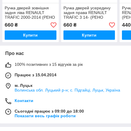
Ручка дверей зовнішня
Ручка дверей усередину
Ручк
задня ліва RENAULT
задня права RENAULT
REN
TRAFIC 2000-2014 (РЕНО
TRAFIC 3 14- (РЕНО
(РЕ
ТРАФІК)
ТРАФІК)
660
660
440
₴
₴
Купити
Купити
Про нас
100% позитивних з 15 відгуків за рік
Працює з 15.04.2014
м. Луцьк
Волинська обл. Луцький р-н; с. Підгайці, Луцьк, Україна
Контакти
Сьогодні працює з 09:00 до 18:00
Показати весь графік роботи