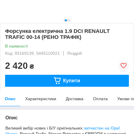
Форсунка електрична 1.9 DCI RENAULT
TRAFIC 00-14 (РЕНО ТРАФІК)
В наявності
Код: 93169139, 0445110021
Роздріб
2 420
₴
Купити
Опис
Характеристики
Доставка
Оплата
Умови п
Опис
Великий вибір нових і Б/У оригінальних
запчастин на Opel
Vivaro
, Renault Trafic, Nissan Primastar з ЄВРОПИ в наявності