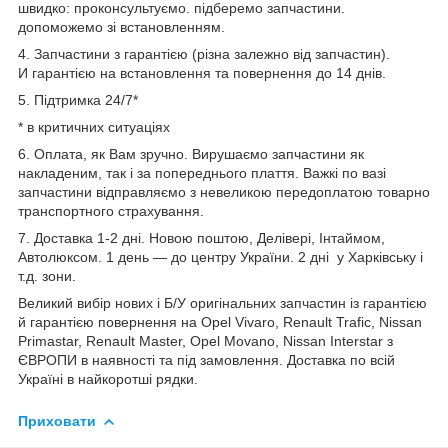
швидко: проконсультуємо. підберемо запчастини.
допоможемо зі встановленням.
4. Запчастини з гарантією (різна залежно від запчастин).
И гарантією на встановлення та повернення до 14 днів.
5. Підтримка 24/7*
* в критичних ситуаціях
6. Оплата, як Вам зручно. Вирушаємо запчастини як
накладеним, так і за попереднього плаття. Важкі по вазі
запчастини відправляємо з невеликою передоплатою товарно
транспортного страхування.
7. Доставка 1-2 дні. Новою поштою, Делівері, Інтаймом,
Автолюксом. 1 день — до центру України. 2 дні у Харківську і
т.д. зони.
Великий вибір нових і Б/У оригінальних запчастин із гарантією
й гарантією повернення на Opel Vivaro, Renault Trafic, Nissan
Primastar, Renault Master, Opel Movano, Nissan Interstar з
ЄВРОПИ в наявності та під замовлення. Доставка по всій
Україні в найкоротші рядки.
Приховати