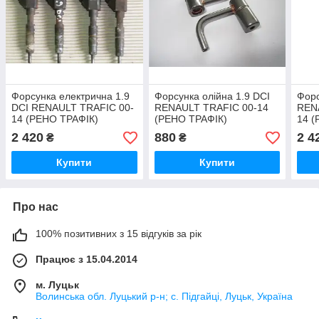
Форсунка електрична 1.9
Форсунка олійна 1.9 DCI
Форс
DCI RENAULT TRAFIC 00-
RENAULT TRAFIC 00-14
REN
14 (РЕНО ТРАФІК)
(РЕНО ТРАФІК)
14 (
2 420
880
2 4
₴
₴
Купити
Купити
Про нас
100% позитивних з 15 відгуків за рік
Працює з 15.04.2014
м. Луцьк
Волинська обл. Луцький р-н; с. Підгайці, Луцьк, Україна