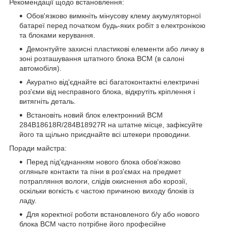
Рекомендації щодо встановлення:
Обов'язково вимкніть мінусову клему акумуляторної
батареї перед початком будь-яких робіт з електронікою
та блоками керування.
Демонтуйте захисні пластикові елементи або личку в
зоні розташування штатного блока BCM (в салоні
автомобіля).
Акуратно від'єднайте всі багатоконтактні електричні
роз'єми від несправного блока, відкрутіть кріплення і
витягніть деталь.
Встановіть новий блок електронний BCM
284B18618R/284B18927R на штатне місце, зафіксуйте
його та щільно приєднайте всі штекери проводини.
Поради майстра:
Перед під'єднанням нового блока обов'язково
огляньте контакти та піни в роз'ємах на предмет
потрапляння вологи, слідів окиснення або корозії,
оскільки вогкість є частою причиною виходу блоків із
ладу.
Для коректної роботи встановленого б/у або нового
блока BCM часто потрібне його професійне