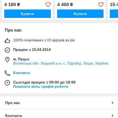
2010- (Рено Мастер 3 /
(Рено Мастер 3 / Опель
Віва
4 180
4 400
15 
₴
₴
Опель Мовано B)
Мовано B)
Купити
Купити
Про нас
100% позитивних з 15 відгуків за рік
Працює з 15.04.2014
м. Луцьк
Волинська обл. Луцький р-н; с. Підгайці, Луцьк, Україна
Контакти
Сьогодні працює з 09:00 до 18:00
Показати весь графік роботи
Про нас
Контакти