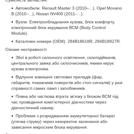
Автомобили: Renault Master 3 (2010–...), Opel Movano
B (2010–...), Nissan NV400 (2011–...).
Вузли: Електрообладнання кузова, блок комфорту,
електронний блок керування BCM (Body Control
Module).
Каталожні номери (OEM): 284B18618R, 284B18927R.
Ознаки несправності:
Збої в роботі салонного освітлення, склопідіймачів,
центрального замка або склоочисників, якими керує
кузова електроніка.
Відлуння зовнішніх світлових приладів (фар,
габаритів, покажчиків поворотів або стоп-сигналів) у разі
справності самих ламп і запобіжників.
Повна або часткова втрата зв'язку з блоком BCM під
час проведення комп'ютерної діагностики через
діагностичний сканер.
Проблеми з розряджанням акумуляторної батареї
(утечка струму) через некоректне засинання або
зависання мікросхем блока керування.