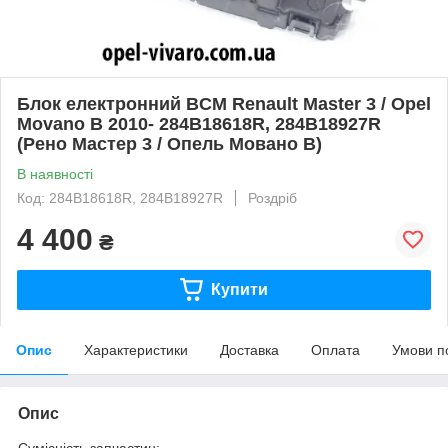
Блок електронний BCM Renault Master 3 / Opel
Movano B 2010- 284B18618R, 284B18927R
(Рено Мастер 3 / Опель Мовано B)
В наявності
Код: 284B18618R, 284B18927R
Роздріб
4 400
₴
Купити
Опис
Характеристики
Доставка
Оплата
Умови п
Опис
Сумісність запчастин: