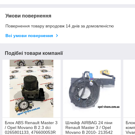
Умови повернення
Повернення товару впродовж 14 днів за домовленістю
Всі умови повернення
Подібні товари компанії
Блок ABS Renault Master 3
Шлейф AIRBAG 24 піни
Блок
/ Opel Movano B 2.3 dci
Renault Master 3 / Opel
комп
0265801133, 476600053R
Movano B 2010- 213542
Viva