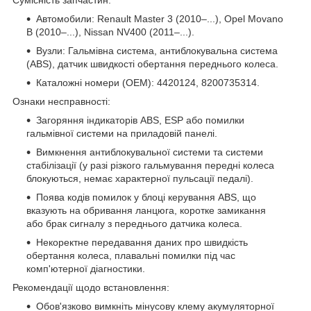
Автомобили: Renault Master 3 (2010–...), Opel Movano
B (2010–...), Nissan NV400 (2011–...).
Вузли: Гальмівна система, антиблокувальна система
(ABS), датчик швидкості обертання переднього колеса.
Каталожні номери (OEM): 4420124, 8200735314.
Ознаки несправності:
Загоряння індикаторів ABS, ESP або помилки
гальмівної системи на приладовій панелі.
Вимкнення антиблокувальної системи та системи
стабілізації (у разі різкого гальмування передні колеса
блокуються, немає характерної пульсації педалі).
Поява кодів помилок у блоці керування ABS, що
вказують на обривання ланцюга, коротке замикання
або брак сигналу з переднього датчика колеса.
Некоректне передавання даних про швидкість
обертання колеса, плавальні помилки під час
комп'ютерної діагностики.
Рекомендації щодо встановлення:
Обов'язково вимкніть мінусову клему акумуляторної