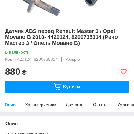
Датчик ABS перед Renault Master 3 / Opel
Movano B 2010- 4420124, 8200735314 (Рено
Мастер 3 / Опель Мовано B)
В наявності
Код: 4420124, 8200735314
Роздріб
880
₴
Купити
Опис
Характеристики
Доставка
Оплата
Умови п
Опис
Сумісність запчастин: