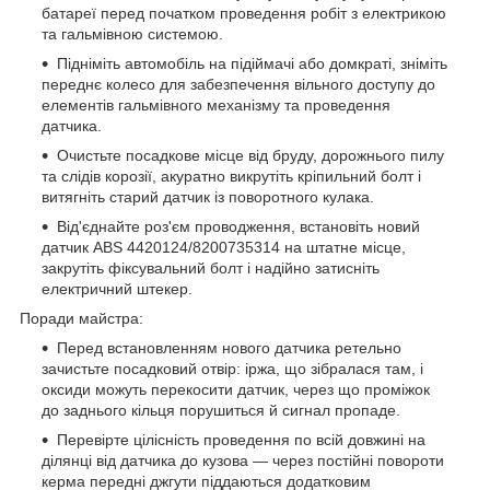
батареї перед початком проведення робіт з електрикою
та гальмівною системою.
Підніміть автомобіль на підіймачі або домкраті, зніміть
переднє колесо для забезпечення вільного доступу до
елементів гальмівного механізму та проведення
датчика.
Очистьте посадкове місце від бруду, дорожнього пилу
та слідів корозії, акуратно викрутіть кріпильний болт і
витягніть старий датчик із поворотного кулака.
Від'єднайте роз'єм проводження, встановіть новий
датчик ABS 4420124/8200735314 на штатне місце,
закрутіть фіксувальний болт і надійно затисніть
електричний штекер.
Поради майстра:
Перед встановленням нового датчика ретельно
зачистьте посадковий отвір: іржа, що зібралася там, і
оксиди можуть перекосити датчик, через що проміжок
до заднього кільця порушиться й сигнал пропаде.
Перевірте цілісність проведення по всій довжині на
ділянці від датчика до кузова — через постійні повороти
керма передні джгути піддаються додатковим