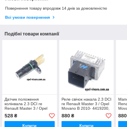
Повернення товару впродовж 14 днів за домовленістю
Всі умови повернення
Подібні товари компанії
Датчик положення
Реле свічок накала 2.3 DCI
Мапс
колінвала 2.3 DCI re
re Renault Master 3 / Opel
Rena
Renault Master 3 / Opel
Movano B 2010- 4419200,
Mova
Movano B 2010-
8200859243 (Рено Мастер
208
528
880
880
₴
₴
8200668500 (Рено Мастер
3 / Опель Мовано B)
(Рен
3 / Опель Мовано B)
Мова
Купити
Купити