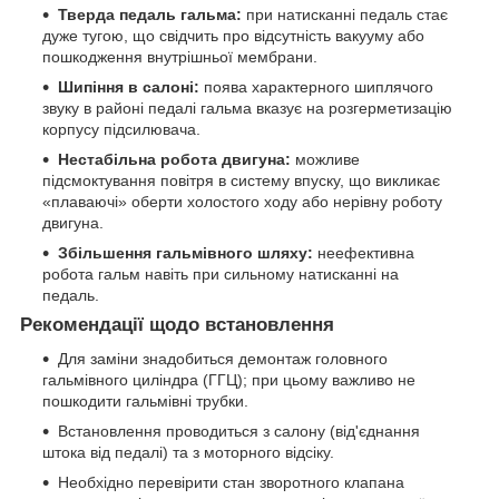
Тверда педаль гальма:
при натисканні педаль стає
дуже тугою, що свідчить про відсутність вакууму або
пошкодження внутрішньої мембрани.
Шипіння в салоні:
поява характерного шиплячого
звуку в районі педалі гальма вказує на розгерметизацію
корпусу підсилювача.
Нестабільна робота двигуна:
можливе
підсмоктування повітря в систему впуску, що викликає
«плаваючі» оберти холостого ходу або нерівну роботу
двигуна.
Збільшення гальмівного шляху:
неефективна
робота гальм навіть при сильному натисканні на
педаль.
Рекомендації щодо встановлення
Для заміни знадобиться демонтаж головного
гальмівного циліндра (ГГЦ); при цьому важливо не
пошкодити гальмівні трубки.
Встановлення проводиться з салону (від'єднання
штока від педалі) та з моторного відсіку.
Необхідно перевірити стан зворотного клапана