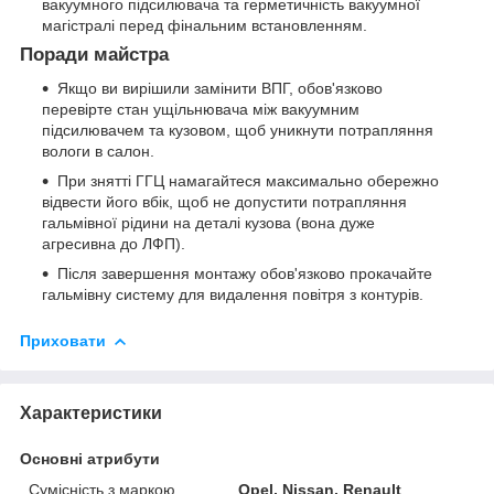
вакуумного підсилювача та герметичність вакуумної
магістралі перед фінальним встановленням.
Поради майстра
Якщо ви вирішили замінити ВПГ, обов'язково
перевірте стан ущільнювача між вакуумним
підсилювачем та кузовом, щоб уникнути потрапляння
вологи в салон.
При знятті ГГЦ намагайтеся максимально обережно
відвести його вбік, щоб не допустити потрапляння
гальмівної рідини на деталі кузова (вона дуже
агресивна до ЛФП).
Після завершення монтажу обов'язково прокачайте
гальмівну систему для видалення повітря з контурів.
Приховати
Характеристики
Основні атрибути
Сумісність з маркою
Opel, Nissan, Renault