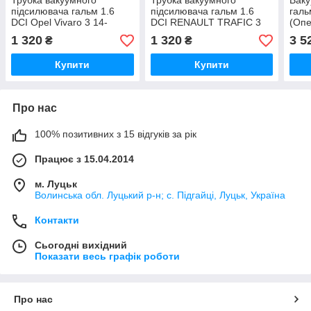
Трубка вакуумного
Трубка вакуумного
Ваку
підсилювача гальм 1.6
підсилювача гальм 1.6
галь
DCI Opel Vivaro 3 14-
DCI RENAULT TRAFIC 3
(Опе
(Опель Віваро)
14- (РЕНО ТРАФІК)
1 320
1 320
3 5
₴
₴
Купити
Купити
Про нас
100% позитивних з 15 відгуків за рік
Працює з 15.04.2014
м. Луцьк
Волинська обл. Луцький р-н; с. Підгайці, Луцьк, Україна
Контакти
Сьогодні вихідний
Показати весь графік роботи
Про нас