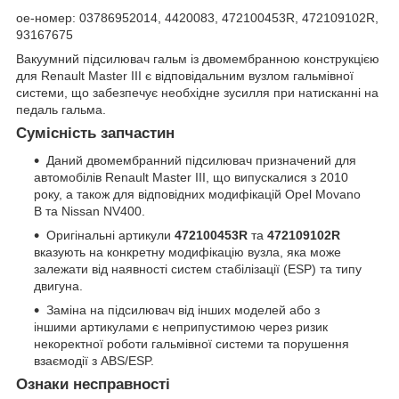
oe-номер: 03786952014, 4420083, 472100453R, 472109102R,
93167675
Вакуумний підсилювач гальм із двомембранною конструкцією
для Renault Master III є відповідальним вузлом гальмівної
системи, що забезпечує необхідне зусилля при натисканні на
педаль гальма.
Сумісність запчастин
Даний двомембранний підсилювач призначений для
автомобілів Renault Master III, що випускалися з 2010
року, а також для відповідних модифікацій Opel Movano
B та Nissan NV400.
Оригінальні артикули
472100453R
та
472109102R
вказують на конкретну модифікацію вузла, яка може
залежати від наявності систем стабілізації (ESP) та типу
двигуна.
Заміна на підсилювач від інших моделей або з
іншими артикулами є неприпустимою через ризик
некоректної роботи гальмівної системи та порушення
взаємодії з ABS/ESP.
Ознаки несправності