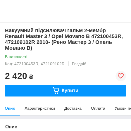
Вакуумний підсилювач гальм 2-мембр
Renault Master 3 / Opel Movano B 472100453R,
472109102R 2010- (Рено Мастер 3 / Опель
Мовано B)
В наявності
Код: 472100453R, 472109102R
Роздріб
2 420
₴
Купити
Опис
Характеристики
Доставка
Оплата
Умови п
Опис