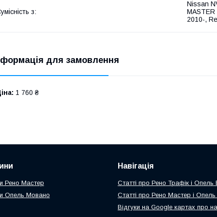
Nissan N
умісність з:
MASTER II
2010-, R
нформація для замовлення
іна:
1 760 ₴
ини
Навігація
и Рено Мастер
Статті про Рено Трафік і Опель
и Опель Мовано
Статті про Рено Мастер і Опел
Відгуки на Google картах про н