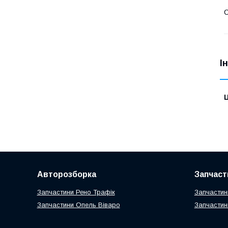
С
І
Ц
Авторозборка
Запчаст
Запчастини Рено Трафік
Запчастин
Запчастини Опель Віваро
Запчастин