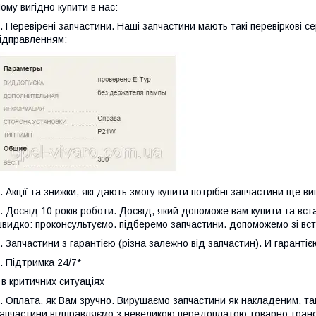
ому вигідно купити в нас:
. Перевірені запчастини. Наші запчастини мають такі перевіркові с
ідправленням:
. Акції та знижки, які дають змогу купити потрібні запчастини ще ви
. Досвід 10 років роботи. Досвід, який допоможе вам купити та вст
видко: проконсультуємо. підберемо запчастини. допоможемо зі вс
. Запчастини з гарантією (різна залежно від запчастин). И гаранті
. Підтримка 24/7*
 в критичних ситуаціях
. Оплата, як Вам зручно. Вирушаємо запчастини як накладеним, так 
апчастини відправляємо з невеликою передоплатою товарно транс