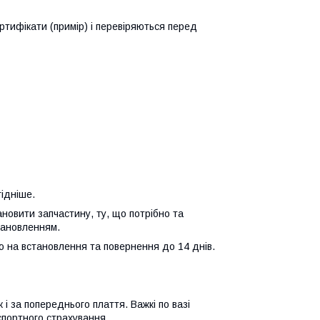
ертифікати (примір) і перевіряються перед
гідніше.
ановити запчастину, ту, що потрібно та
тановленням.
єю на встановлення та повернення до 14 днів.
і за попереднього плаття. Важкі по вазі
портного страхування.