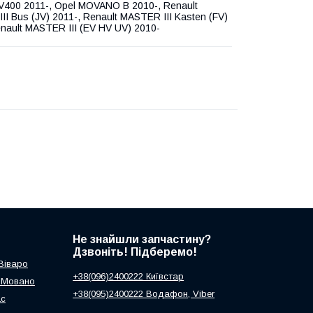
V400 2011-, Opel MOVANO B 2010-, Renault
I Bus (JV) 2011-, Renault MASTER III Kasten (FV)
enault MASTER III (EV HV UV) 2010-
Не знайшли запчастину?
Дзвоніть! Підберемо!
 Віваро
+38(096)2400222 Київстар
ь Мовано
+38(095)2400222 Водафон, Viber
ас