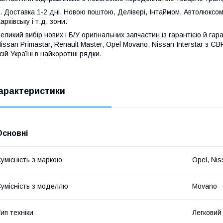
. Доставка 1-2 дні. Новою поштою, Делівері, Інтаймом, Автолюксом
арківську і т.д. зони.
еликий вибір нових і Б/У оригінальних запчастин із гарантією й гара
issan Primastar, Renault Master, Opel Movano, Nissan Interstar з 
сій Україні в найкоротші рядки.
арактеристики
Основні
умісність з маркою
Opel, Nis
умісність з моделлю
Movano
ип техніки
Легковий