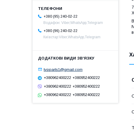
7
Х
+380 (95) 240-02-22
В
Водафон: Viber,WhatsApp,Telegram
N
+380 (96) 240-02-22
в
Київстар:Viber,WhatsApp,Telegram
Х
tvpparts1@gmail.com
+380962400222 +380952400222
+380962400222 +380952400222
+380962400222 +380952400222
С
С
Т