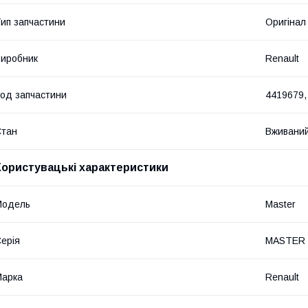
ип запчастини
Оригінал
иробник
Renault
од запчастини
4419679,
Стан
Вживани
Користувацькі характеристики
Модель
Master
ерія
MASTER I
Марка
Renault