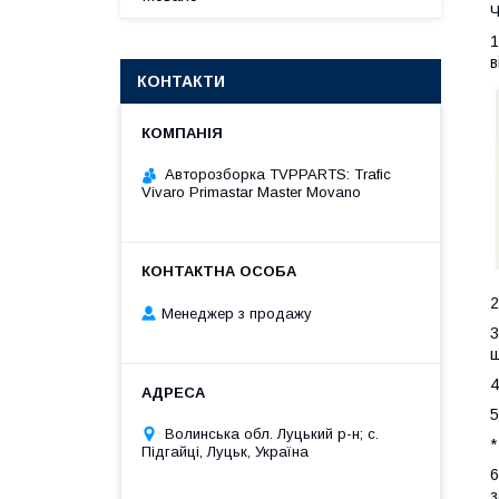
Ч
1
в
КОНТАКТИ
Авторозборка TVPPARTS: Trafic
Vivaro Primastar Master Movano
2
Менеджер з продажу
3
ш
4
5
Волинська обл. Луцький р-н; с.
*
Підгайці, Луцьк, Україна
6
з