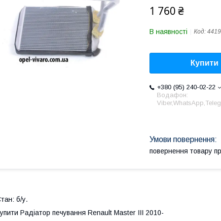
1 760 ₴
В наявності
Код:
4419
Купити
+380 (95) 240-02-22
Водафон:
Viber,WhatsApp,Tele
повернення товару п
тан: б/у.
упити Радіатор печування Renault Master III 2010-