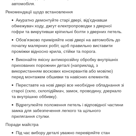
автомобіля.
Рекомендації щодо встановлення
Акуратно демонтуйте старі двері, від'єднавши
обмежувач ходу, джгут електропроводки з дверної
гофри та викрутивши кріпильні болти з дверних петель.
Обов'язково приміряйте нові двері на автомобіль до
початку малярних робіт, щоб правильно виставити
проміжки відносно крила, стійки та порога.
Виконайте якісну антикорозійну обробку внутрішніх
прихованих порожнин деталі (наприклад, з
використанням воскових консервантів або мовілю)
перед монтажем обшивки та навісних елементів.
Переставте на нові двері все необхідне обладнання зі
старої (скло, склопідіймач, замок, проводину, дзеркало
та внутрішню оббивку).
Відрегулюйте положення петель і відповідної частини
замка для забезпечення легкого та щільного
прилягання стулки.
Поради майстра
Під час вибору деталі уважно перевіряйте стан