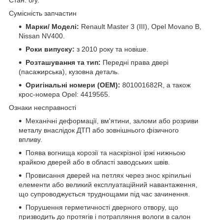
Сумісність запчастин
Марки/ Моделі:
Renault Master 3 (III), Opel Movano B,
Nissan NV400.
Роки випуску:
з 2010 року та новіше.
Розташування та тип:
Передні права двері
(пасажирська), кузовна деталь.
Оригінальні номери (OEM):
801001682R, а також
крос-номера Opel: 4419565.
Ознаки несправності
Механічні деформації, вм'ятини, заломи або розриви
металу внаслідок ДТП або зовнішнього фізичного
впливу.
Поява вогнища корозії та наскрізної іржі нижньою
крайкою дверей або в області заводських швів.
Провисання дверей на петлях через знос кріпильні
елементи або великий експлуатаційний навантаження,
що супроводжується труднощами під час зачинення.
Порушення герметичності дверного отвору, що
призводить до протягів і потрапляння вологи в салон