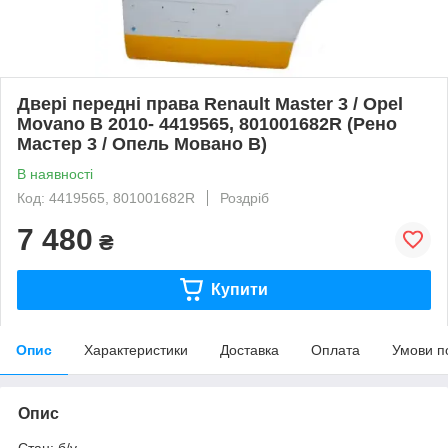
Двері передні права Renault Master 3 / Opel
Movano B 2010- 4419565, 801001682R (Рено
Мастер 3 / Опель Мовано B)
В наявності
Код: 4419565, 801001682R
Роздріб
7 480
₴
Купити
Опис
Характеристики
Доставка
Оплата
Умови п
Опис
Стан: б/у.