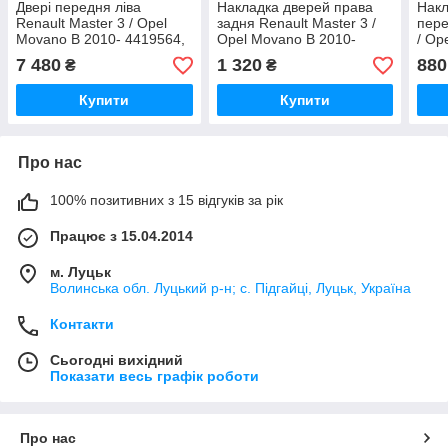
Двері передня ліва
Накладка дверей права
Накл
Renault Master 3 / Opel
задня Renault Master 3 /
пере
Movano B 2010- 4419564,
Opel Movano B 2010-
/ Op
801017005R (Рено Мастер
908520001R (Рено Мастер
4419
7 480
1 320
880
₴
₴
3 / Опель Мовано B)
3 / Опель Мовано B)
(Рен
Мова
Купити
Купити
Про нас
100% позитивних з 15 відгуків за рік
Працює з 15.04.2014
м. Луцьк
Волинська обл. Луцький р-н; с. Підгайці, Луцьк, Україна
Контакти
Сьогодні вихідний
Показати весь графік роботи
Про нас