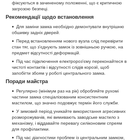
фіксуються в зачиненому положенні, що є критичною
загрозою безпеці.
Рекомендації щодо встановлення
Для заміни замка необхідно демонтувати внутрішню
обшивку задніх дверей.
Перед встановленням нового вузла слід перевірити
стан тяг, що з'єднують замок із зовнішньою ручкою, на
предмет відсутності деформацій.
Під час підключення електророз'єму переконайтеся в
чистоті контактів і відсутності слідів корозії, щоб
запобігти збоям у роботі центрального замка.
Поради майстра
Регулярно (мінімум раз на рік) обробляйте рухомі
частини замка спеціалізованим консистентним
мастилом, що значно подовжує термін його служби.
У зимовий період уникайте використання агресивних
розморожувачів, які вимивають заводське мастило з
механізму, і віддавайте перевагу силіконовим спреям
для профілактики.
Під час діагностики проблем із центральним замком,