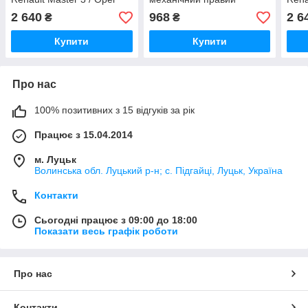
Movano B 2010-
Renault Master 3 / Opel
Mova
2 640
968
2 6
₴
₴
8200766891 (Рено Мастер
Movano B (Рено Мастер 3
9050
3 / Опель Мовано B)
/ Опель Мовано B)
3 / 
Купити
Купити
Про нас
100% позитивних з 15 відгуків за рік
Працює з 15.04.2014
м. Луцьк
Волинська обл. Луцький р-н; с. Підгайці, Луцьк, Україна
Контакти
Сьогодні працює з 09:00 до 18:00
Показати весь графік роботи
Про нас
Контакти