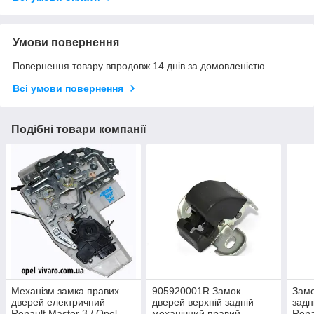
Умови повернення
Повернення товару впродовж 14 днів за домовленістю
Всі умови повернення
Подібні товари компанії
Механізм замка правих
905920001R Замок
Замо
дверей електричний
дверей верхній задній
задн
Renault Master 3 / Opel
механічний правий
Rena