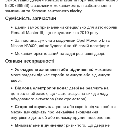
8200766888) є важливим механізмом для забезпечення
замикання та безпеки вантажного відсіку.
Сумісність запчастин
Даний замок призначений спеціально для автомобілів
Renault Master III, що випускалися з 2010 року.
Запчастина сумісна з моделями Opel Movano B та
Nissan NV400, які побудовані на тій самій платформі.
Механізм орієнтований на задні розпашні двері.
Ознаки несправності
Ускладнене зачинення або відчинення:
механізм
може заїдати під час спроби замкнути або відімкнути
двері.
Відмова електропривода:
двері не реагують на
центральний замок, що часто вказує на вихід з ладу
вбудованого актуатора (електромотора).
Сторонні звуки:
клацання або скрегіт під час роботи
механізму свідчать про механічне зношування
внутрішніх деталей або поломку пружин повернення.
Мимовільне відчинення:
ризик того, що двері не