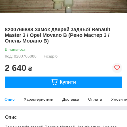
8200766888 Замок дверей задньої Renault
Master 3 / Opel Movano B (Рено Мастер 3 /
Опель Мовано B)
В наявності
Код: 8200766888
Роздріб
2 640
₴
Купити
Опис
Характеристики
Доставка
Оплата
Умови п
Опис
Замок задніх дверей Renault Master III (оригінальний номер