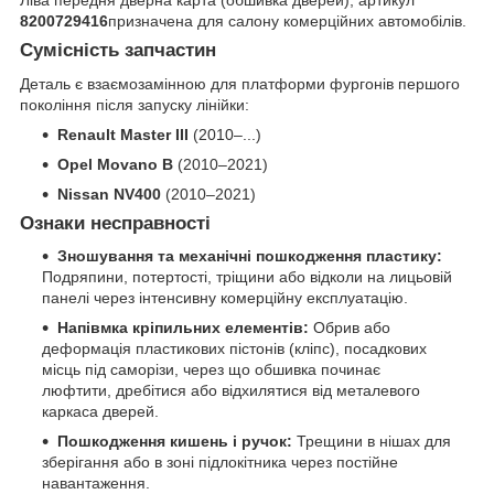
8200729416
призначена для салону комерційних автомобілів.
Сумісність запчастин
Деталь є взаємозамінною для платформи фургонів першого
покоління після запуску лінійки:
Renault Master III
(2010–...)
Opel Movano B
(2010–2021)
Nissan NV400
(2010–2021)
Ознаки несправності
Зношування та механічні пошкодження пластику:
Подряпини, потертості, тріщини або відколи на лицьовій
панелі через інтенсивну комерційну експлуатацію.
Напівмка кріпильних елементів:
Обрив або
деформація пластикових пістонів (кліпс), посадкових
місць під саморізи, через що обшивка починає
люфтити, дребітися або відхилятися від металевого
каркаса дверей.
Пошкодження кишень і ручок:
Трещини в нішах для
зберігання або в зоні підлокітника через постійне
навантаження.