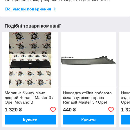
Всі умови повернення
Подібні товари компанії
Молдинг бічних лівих
Накладка стійки лобового
Накл
дверей Renault Master 3 /
скла внутрішня права
задн
Opel Movano B
Renault Master 3 / Opel
Opel
768F20003R 2010- (Рено
Movano B 2010-
9085
1 320
440
1 3
₴
₴
Мастер 3 / Опель Мовано
769110008R (Рено Мастер
3 / 
B)
3 / Опель Мовано B)
Купити
Купити