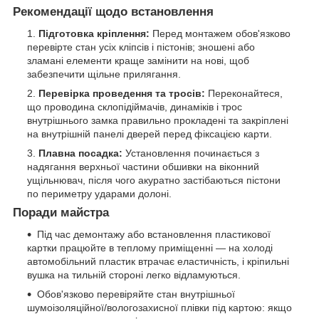
Рекомендації щодо встановлення
Підготовка кріплення:
Перед монтажем обов'язково
перевірте стан усіх кліпсів і пістонів; зношені або
зламані елементи краще замінити на нові, щоб
забезпечити щільне прилягання.
Перевірка проведення та тросів:
Переконайтеся,
що проводина склопідіймачів, динаміків і трос
внутрішнього замка правильно прокладені та закріплені
на внутрішній панелі дверей перед фіксацією карти.
Плавна посадка:
Установлення починається з
надягання верхньої частини обшивки на віконний
ущільнювач, після чого акуратно застібаються пістони
по периметру ударами долоні.
Поради майстра
Під час демонтажу або встановлення пластикової
картки працюйте в теплому приміщенні — на холоді
автомобільний пластик втрачає еластичність, і кріпильні
вушка на тильній стороні легко відламуються.
Обов'язково перевіряйте стан внутрішньої
шумоізоляційної/вологозахисної плівки під картою: якщо