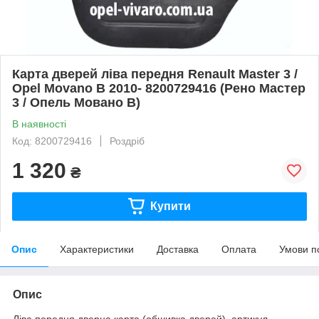
Карта дверей ліва передня Renault Master 3 /
Opel Movano B 2010- 8200729416 (Рено Мастер
3 / Опель Мовано B)
В наявності
Код: 8200729416
Роздріб
1 320
₴
Купити
Опис
Характеристики
Доставка
Оплата
Умови п
Опис
Ліва передня дверна карта (обшивка дверей), артикул