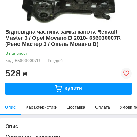
Відповідна частина замка капота Renault
Master 3 / Opel Movano B 2010- 656030007R
(Рено Мастер 3 / Опель Мовано B)
В наявності
Код: 656030007R
Роздріб
528
₴
Купити
Опис
Характеристики
Доставка
Оплата
Умови п
Опис
Сумісність запчастин