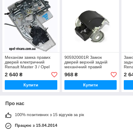
Механізм замка правих
905920001R Замок
Замо
дверей електричний
дверей верхній задній
задн
Renault Master 3 / Opel
механічний правий
Rena
Movano B 2010-
Renault Master 3 / Opel
Mova
2 640
968
2 6
₴
₴
8200766891 (Рено Мастер
Movano B (Рено Мастер 3
9050
3 / Опель Мовано B)
/ Опель Мовано B)
3 / 
Купити
Купити
Про нас
100% позитивних з 15 відгуків за рік
Працює з 15.04.2014