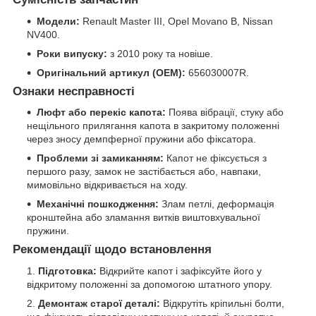
Модели:
Renault Master III, Opel Movano B, Nissan
NV400.
Роки випуску:
з 2010 року та новіше.
Оригінальний артикул (OEM):
656030007R.
Ознаки несправності
Люфт або перекіс капота:
Поява вібрації, стуку або
нещільного прилягання капота в закритому положенні
через зносу демпферної пружини або фіксатора.
Проблеми зі замиканням:
Капот не фіксується з
першого разу, замок не застібається або, навпаки,
мимовільно відкривається на ходу.
Механічні пошкодження:
Злам петлі, деформація
кронштейна або зламання витків виштовхувальної
пружини.
Рекомендації щодо встановлення
Підготовка:
Відкрийте капот і зафіксуйте його у
відкритому положенні за допомогою штатного упору.
Демонтаж старої деталі:
Відкрутіть кріпильні болти,