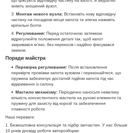
що фіксують відповідну частину на капоті, й акуратно
зніміть зношений вузол.
Монтаж нового вузла:
Встановіть нову відповідну
частину на посадкові місця капота та злегка наживіть
кріпильні болти.
Регулювання:
Перед остаточною затяжкою
відрегулюйте положення деталі так, щоб капот
закривався м'яко, без перекосів і надійно фіксувався
замком.
Поради майстра
Перевірка регулювання:
Після встановлення
перевірте проміжки капота кузовом і переконайтеся, що
пружина забезпечує достатній підйом капота під час
відкривання із салону.
Мастило механізму:
Періодично наносьте невелику
кількість консистентного мастила на рухомі елементи та
пружину для захисту від корозії та забезпечення
плавності роботи.
Наші переваги:
1. Безкоштовна консультація та підбір запчастин. У нас більше
10 років досвіду роботи авторозборки.