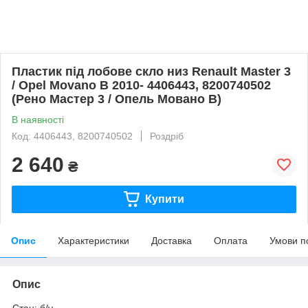
Пластик під лобове скло низ Renault Master 3
/ Opel Movano B 2010- 4406443, 8200740502
(Рено Мастер 3 / Опель Мовано B)
В наявності
Код: 4406443, 8200740502
Роздріб
2 640
₴
Купити
Опис
Характеристики
Доставка
Оплата
Умови п
Опис
Стан: б/у.