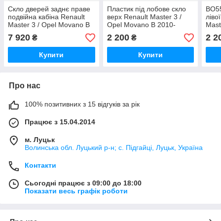
Скло дверей заднє праве
Пластик під лобове скло
BO5
подвійна кабіна Renault
верх Renault Master 3 /
ліво
Master 3 / Opel Movano B
Opel Movano B 2010-
Mast
2010- 4403881, 9111881
4419390, 668110010R
(Рен
7 920
2 200
2 2
₴
₴
(Рено Мастер 3 / Опель
(Рено Мастер 3 / Опель
Мова
Мовано B)
Мовано B)
Купити
Купити
Про нас
100% позитивних з 15 відгуків за рік
Працює з 15.04.2014
м. Луцьк
Волинська обл. Луцький р-н; с. Підгайці, Луцьк, Україна
Контакти
Сьогодні працює з 09:00 до 18:00
Показати весь графік роботи