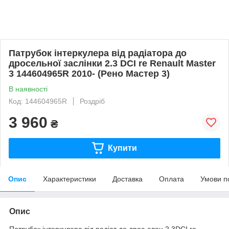
Патрубок інтеркулера від радіатора до
дросельної заслінки 2.3 DCI re Renault Master
3 144604965R 2010- (Рено Мастер 3)
В наявності
Код: 144604965R
Роздріб
3 960
₴
Купити
Опис
Характеристики
Доставка
Оплата
Умови п
Опис
Патрубок інтеркулера від радіат до дрос-слон 2.3DCI re