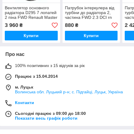
Вентилятор основного
Патрубок інтеркулера від
Патр
радіатора D295 7 лопатей
турбіни до радіатора 2,
турб
2 піна FWD Renault Master
частина FWD 2.3 DCI rn
част
3 921205226R,
Renault Master 3
Mast
3 960
880
2 4
₴
₴
921209063R 2010- (Рено
144601765R, 4420341
2010
Мастер 3)
2010- (Рено Мастер 3)
Купити
Купити
Про нас
100% позитивних з 15 відгуків за рік
Працює з 15.04.2014
м. Луцьк
Волинська обл. Луцький р-н; с. Підгайці, Луцьк, Україна
Контакти
Сьогодні працює з 09:00 до 18:00
Показати весь графік роботи