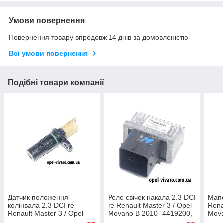
Умови повернення
Повернення товару впродовж 14 днів за домовленістю
Всі умови повернення
Подібні товари компанії
Датчик положення
Реле свічок накала 2.3 DCI
Мапс
колінвала 2.3 DCI re
re Renault Master 3 / Opel
Rena
Renault Master 3 / Opel
Movano B 2010- 4419200,
Mova
Movano B 2010-
8200859243 (Рено Мастер
0261