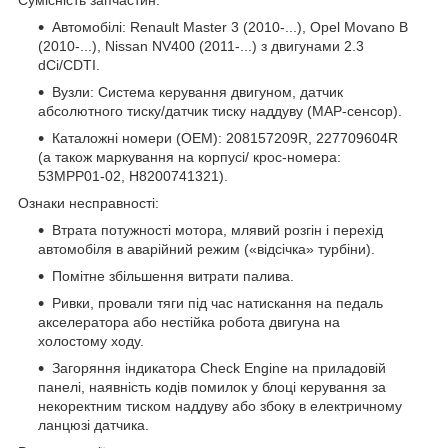
Автомобілі: Renault Master 3 (2010-...), Opel Movano B
(2010-...), Nissan NV400 (2011-...) з двигунами 2.3
dCi/CDTI.
Вузли: Система керування двигуном, датчик
абсолютного тиску/датчик тиску наддуву (MAP-сенсор).
Каталожні номери (OEM): 208157209R, 227709604R
(а також маркування на корпусі/ крос-номера:
53MPP01-02, H8200741321).
Ознаки несправності:
Втрата потужності мотора, млявий розгін і перехід
автомобіля в аварійний режим («відсічка» турбіни).
Помітне збільшення витрати палива.
Ривки, провали тяги під час натискання на педаль
акселератора або нестійка робота двигуна на
холостому ходу.
Загоряння індикатора Check Engine на приладовій
панелі, наявність кодів помилок у блоці керування за
некоректним тиском наддуву або збоку в електричному
ланцюзі датчика.