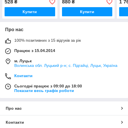
528
880
1 7
₴
₴
8200668500 (Рено Мастер
3 / Опель Мовано B)
0281
3 / Опель Мовано B)
3 / 
Купити
Купити
Про нас
100% позитивних з 15 відгуків за рік
Працює з 15.04.2014
м. Луцьк
Волинська обл. Луцький р-н; с. Підгайці, Луцьк, Україна
Контакти
Сьогодні працює з 09:00 до 18:00
Показати весь графік роботи
Про нас
Контакти