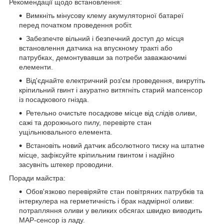
Рекомендації щодо встановлення:
Вимкніть мінусову клему акумуляторної батареї
перед початком проведення робіт.
Забезпечте вільний і безпечний доступ до місця
встановлення датчика на впускному тракті або
патрубках, демонтувавши за потреби заважаючимі
елементи.
Від'єднайте електричний роз'єм проведення, викрутіть
кріпильний гвинт і акуратно витягніть старий мапсенсор
із посадкового гнізда.
Ретельно очистьте посадкове місце від слідів оливи,
сажі та дорожнього пилу, перевірте стан
ущільнювального елемента.
Встановіть новий датчик абсолютного тиску на штатне
місце, зафіксуйте кріпильним гвинтом і надійно
засувніть штекер проводини.
Поради майстра:
Обов'язково перевіряйте стан повітряних патрубків та
інтеркулера на герметичність і брак надмірної оливи:
потрапляння оливи у великих обсягах швидко виводить
MAP-сенсор із ладу.