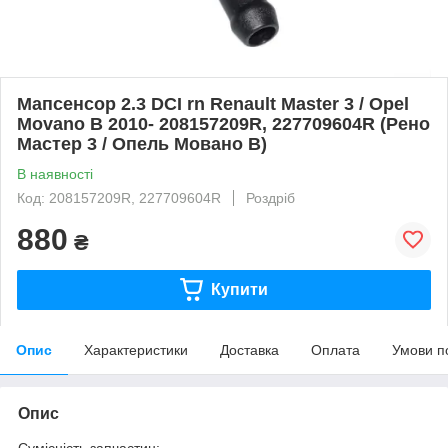
Мапсенсор 2.3 DCI rn Renault Master 3 / Opel
Movano B 2010- 208157209R, 227709604R (Рено
Мастер 3 / Опель Мовано B)
В наявності
Код: 208157209R, 227709604R
Роздріб
880
₴
Купити
Опис
Характеристики
Доставка
Оплата
Умови п
Опис
Сумісність запчастин: