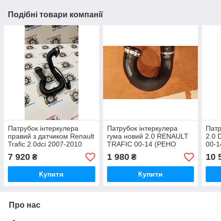
Подібні товари компанії
Патрубок інтеркулера
Патрубок інтеркулера
Патр
правий з датчиком Renault
гума новий 2.0 RENAULT
2.0
Trafic 2.0dci 2007-2010
TRAFIC 00-14 (РЕНО
00-1
(Рено Трафік) Новий
ТРАФІК)
144
7 920
1 980
10 
₴
₴
оригінал
Купити
Купити
Про нас