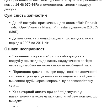
номер
14 46 070 66R
) є компонентом системи наддуву
двигуна.
Сумісність запчастин
Даний патрубок призначений для автомобілів Renault
Trafic, Opel Vivaro та Nissan Primastar з двигуном 2.0 dCi
(M9R).
Деталь сумісна з модифікаціями, що випускалися в
період з 2007 по 2011 рік.
Ознаки несправності
Зниження потужності:
розрив або тріщина в
патрубку призводить до витоку наддувочного повітря,
через що турбіна не може створити необхідний тиск.
Підвищене димлення:
при порушенні герметичності
системи впуску двигун починає викидати чорний дим із
вихлопної труби через неправильну паливоповітряну
суміш.
Характерний свист:
при роботі двигуна під
навантаженням може чутися свистячий звук повітря, що
виходить.