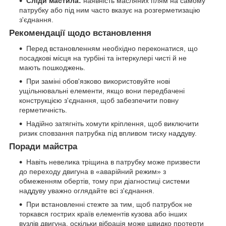
Сліди мастила:
наявність масляних плям на самому
патрубку або під ним часто вказує на розгерметизацію
з'єднання.
Рекомендації щодо встановлення
Перед встановленням необхідно переконатися, що
посадкові місця на турбіні та інтеркулері чисті й не
мають пошкоджень.
При заміні обов'язково використовуйте нові
ущільнювальні елементи, якщо вони передбачені
конструкцією з'єднання, щоб забезпечити повну
герметичність.
Надійно затягніть хомути кріплення, щоб виключити
ризик сповзання патрубка під впливом тиску наддуву.
Поради майстра
Навіть невелика тріщина в патрубку може призвести
до переходу двигуна в «аварійний режим» з
обмеженням обертів, тому при діагностиці системи
наддуву уважно оглядайте всі з'єднання.
При встановленні стежте за тим, щоб патрубок не
торкався гострих країв елементів кузова або інших
вузлів двигуна, оскільки вібрація може швидко протерти