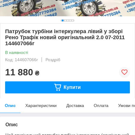
Патрубок турбіни інтеркулера лівий у зборі
Рено Трафік новий оригінальний 2.0 07-2011
144607066r
В наявності
Код: 144607066r
Роздріб
11 880
₴
Купити
Опис
Характеристики
Доставка
Оплата
Умови п
Опис
Цей оригінальний патрубок турбіни інтеркулера (оригінальний