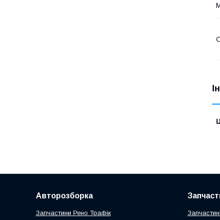
С
І
Ц
Авторозборка
Запчаст
Запчастини Рено Трафік
Запчастин