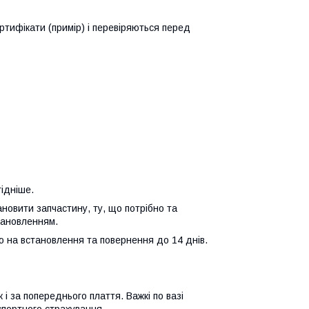
ертифікати (примір) і перевіряються перед
гідніше.
ановити запчастину, ту, що потрібно та
тановленням.
єю на встановлення та повернення до 14 днів.
і за попереднього плаття. Важкі по вазі
портного страхування.