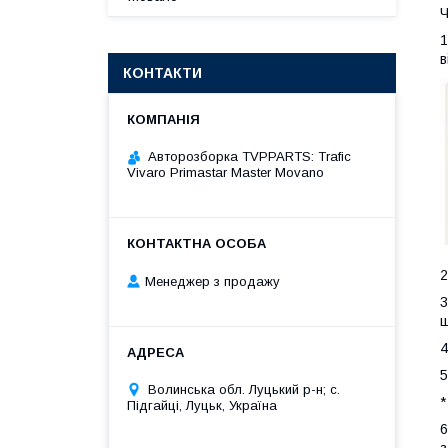
Ч
1
в
КОНТАКТИ
Авторозборка TVPPARTS: Trafic
Vivaro Primastar Master Movano
2
Менеджер з продажу
3
ш
4
5
Волинська обл. Луцький р-н; с.
*
Підгайці, Луцьк, Україна
6
з