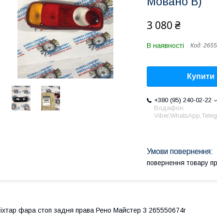
Мовано B)
3 080 ₴
В наявності
Код:
2655
Купити
+380 (95) 240-02-22
Водафон:
Viber,WhatsApp,Tele
повернення товару п
іхтар фара стоп задня права Рено Майстер 3 265550674r