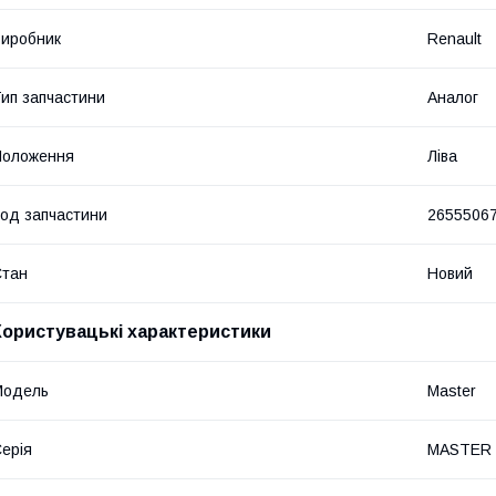
иробник
Renault
ип запчастини
Аналог
Положення
Ліва
од запчастини
26555067
Стан
Новий
Користувацькі характеристики
Модель
Master
ерія
MASTER I