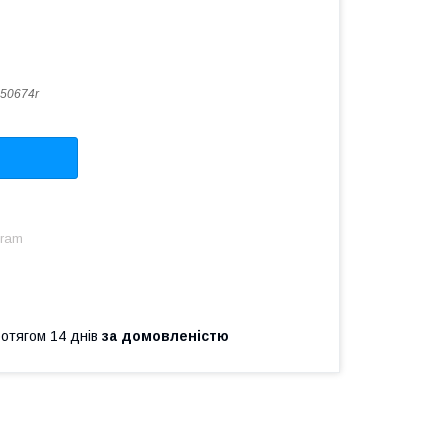
50674r
gram
ротягом 14 днів
за домовленістю