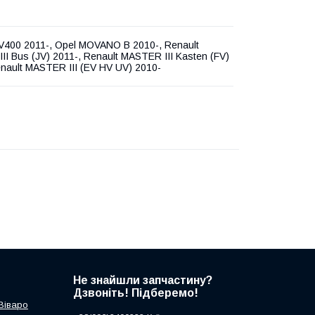
V400 2011-, Opel MOVANO B 2010-, Renault
I Bus (JV) 2011-, Renault MASTER III Kasten (FV)
enault MASTER III (EV HV UV) 2010-
Не знайшли запчастину?
Дзвоніть! Підберемо!
 Віваро