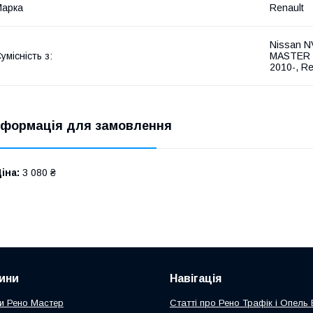
Марка
Renault
Nissan N
умісність з:
MASTER II
2010-, R
нформація для замовлення
іна:
3 080 ₴
ини
Навігація
и Рено Мастер
Статті про Рено Трафік і Опель