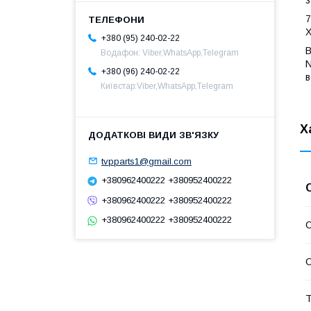
7
Х
+380 (95) 240-02-22
В
Водафон: Viber,WhatsApp,Telegram
N
+380 (96) 240-02-22
в
Київстар:Viber,WhatsApp,Telegram
Х
tvpparts1@gmail.com
+380962400222 +380952400222
+380962400222 +380952400222
+380962400222 +380952400222
С
С
Т