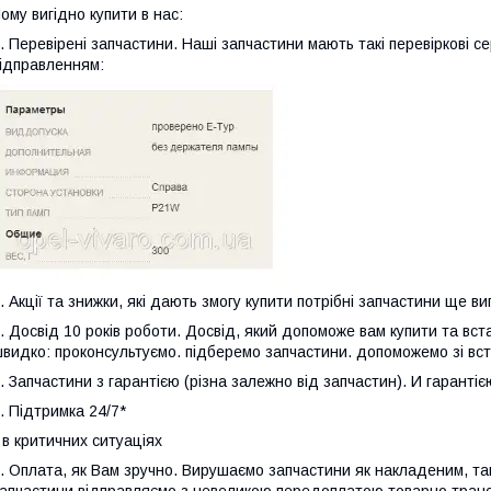
ому вигідно купити в нас:
. Перевірені запчастини. Наші запчастини мають такі перевіркові с
ідправленням:
. Акції та знижки, які дають змогу купити потрібні запчастини ще ви
. Досвід 10 років роботи. Досвід, який допоможе вам купити та вст
видко: проконсультуємо. підберемо запчастини. допоможемо зі вс
. Запчастини з гарантією (різна залежно від запчастин). И гаранті
. Підтримка 24/7*
 в критичних ситуаціях
. Оплата, як Вам зручно. Вирушаємо запчастини як накладеним, так 
апчастини відправляємо з невеликою передоплатою товарно транс