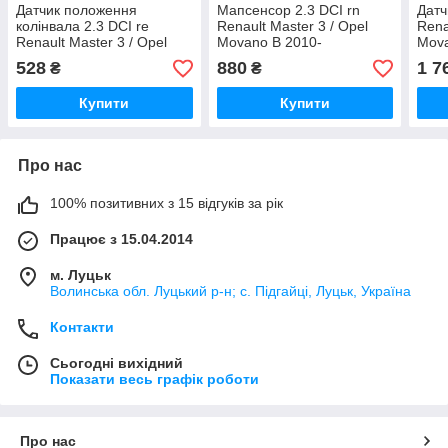
Датчик положення
Мапсенсор 2.3 DCI rn
Датч
колінвала 2.3 DCI re
Renault Master 3 / Opel
Rena
Renault Master 3 / Opel
Movano B 2010-
Mova
Movano B 2010-
208157209R, 227709604R
8200
528
880
1 7
₴
₴
8200668500 (Рено Мастер
(Рено Мастер 3 / Опель
3 / 
3 / Опель Мовано B)
Мовано B)
Купити
Купити
Про нас
100% позитивних з 15 відгуків за рік
Працює з 15.04.2014
м. Луцьк
Волинська обл. Луцький р-н; с. Підгайці, Луцьк, Україна
Контакти
Сьогодні вихідний
Показати весь графік роботи
Про нас