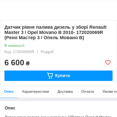
Датчик рівня палива дизель у зборі Renault
Master 3 / Opel Movano B 2010- 172020069R
(Рено Мастер 3 / Опель Мовано B)
В наявності
Код: 172020069R
Роздріб
6 600
₴
Купити
Опис
Характеристики
Доставка
Оплата
Умови п
Опис
Датчик рівня палива диз у складі під 100літров Renault Master