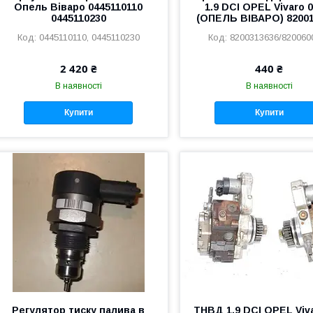
Опель Віваро 0445110110
1.9 DCI OPEL Vivaro 
0445110230
(ОПЕЛЬ ВІВАРО) 8200
0445110110, 0445110230
8200313636/820060
2 420 ₴
440 ₴
В наявності
В наявності
Купити
Купити
Регулятор тиску палива в
ТНВД 1.9 DCI OPEL Viva