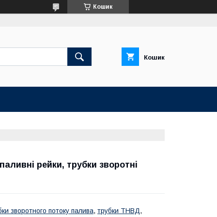
Кошик
Кошик
аливні рейки, трубки зворотні
бки зворотного потоку палива
,
трубки ТНВД
,