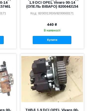
00-14
1.9 DCI OPEL Vivaro 00-14
157461
(ОПЕЛЬ ВІВАРО) 8200443154
0171
8200313636/8200600171
440 ₴
В наявності
Купити
ro 00-
ТНВД 1.9 DCI OPEL Vivaro 00-