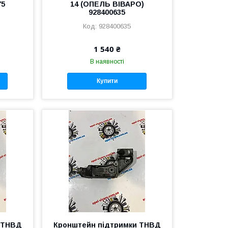
75
14 (ОПЕЛЬ ВІВАРО)
928400635
928400635
1 540 ₴
В наявності
Купити
 ТНВД
Кронштейн підтримки ТНВД