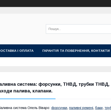
ОСТАВКА І ОПЛАТА
ГАРАНТІЯ ТА ПОВЕРНЕННЯ, КОНТАКТИ
аливна система: форсунки, ТНВД, трубки ТНВД, п
аходи палива, клапани.
аливна система Опель Віваро:
форсунки
,
паливні ремені
,
баки
,
тру